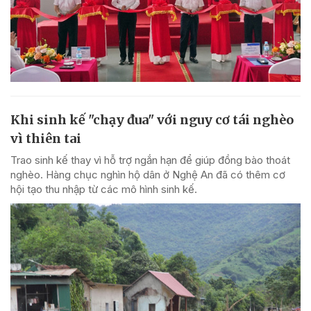
Khi sinh kế "chạy đua" với nguy cơ tái nghèo
vì thiên tai
Trao sinh kế thay vì hỗ trợ ngắn hạn để giúp đồng bào thoát
nghèo. Hàng chục nghìn hộ dân ở Nghệ An đã có thêm cơ
hội tạo thu nhập từ các mô hình sinh kế.