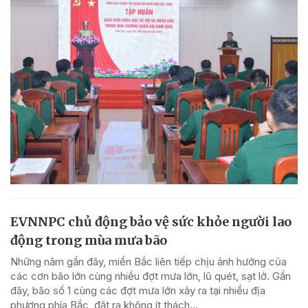
EVNNPC chủ động bảo vệ sức khỏe người lao
động trong mùa mưa bão
Những năm gần đây, miền Bắc liên tiếp chịu ảnh hưởng của
các cơn bão lớn cùng nhiều đợt mưa lớn, lũ quét, sạt lở. Gần
đây, bão số 1 cùng các đợt mưa lớn xảy ra tại nhiều địa
phương phía Bắc, đặt ra không ít thách...