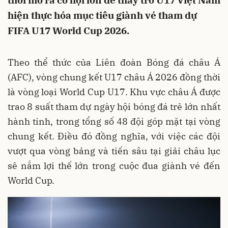
thời mở ra cơ hội lớn để thầy trò U17 Việt Nam
hiện thực hóa mục tiêu giành vé tham dự
FIFA U17 World Cup 2026.
Theo thể thức của Liên đoàn Bóng đá châu Á
(AFC), vòng chung kết U17 châu Á 2026 đồng thời
là vòng loại World Cup U17. Khu vực châu Á được
trao 8 suất tham dự ngày hội bóng đá trẻ lớn nhất
hành tinh, trong tổng số 48 đội góp mặt tại vòng
chung kết. Điều đó đồng nghĩa, với việc các đội
vượt qua vòng bảng và tiến sâu tại giải châu lục
sẽ nắm lợi thế lớn trong cuộc đua giành vé đến
World Cup.