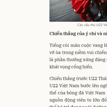
Các cầu thủ U22 Vi
Chiến thắng của ý chí và n
Tiếng còi mãn cuộc vang l
vỡ òa trong niềm vui chi
là phần thưởng xứng đáng c
khát vọng cống hiến.
Chiến thắng trước U22 Thái
U22 Việt Nam bước lên ngôi
thế của bóng đá Việt Nam
nguồn động viên to lớn đố
thế hệ trẻ đang nuôi dưỡng