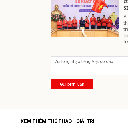
c
S
B
th
t
tạ
tr
Gửi bình luận
XEM THÊM THỂ THAO - GIẢI TRÍ