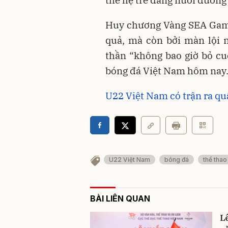
Huy chương Vàng SEA Game
quả, mà còn bởi màn lội 
thần “không bao giờ bỏ cuộ
bóng đá Việt Nam hôm nay
U22 Việt Nam có trận ra qu
U22 Việt Nam
bóng đá
thể thao
BÀI LIÊN QUAN
L