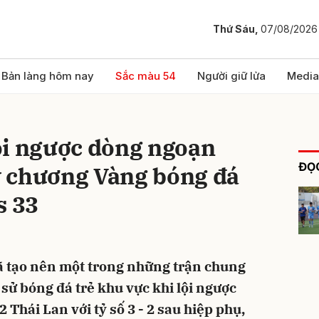
Thứ Sáu,
07/08/2026
bình luận
Bản làng hôm nay
Sắc màu 54
Người giữ lửa
Media
ội ngược dòng ngoạn
ĐỌC
 chương Vàng bóng đá
 33
Hủy
G
ã tạo nên một trong những trận chung
 sử bóng đá trẻ khu vực khi lội ngược
Thái Lan với tỷ số 3 - 2 sau hiệp phụ,