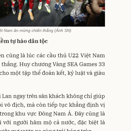
ệt Nam ăn mừng chiến thắng (Ảnh SN)
iềm tự hào dân tộc
ên cũng là lúc các cầu thủ U22 Việt Nam
ến thắng. Huy chương Vàng SEA Games 33
ho một tập thể đoàn kết, kỷ luật và giàu
 Lan ngay trên sân khách không chỉ giúp
 vô địch, mà còn tiếp tục khẳng định vị
 trong khu vực Đông Nam Á. Đây cũng là
i với người hâm mộ cả nước, đặc biệt là
 ước mơ vươn xa cùng trái bóng tròn.