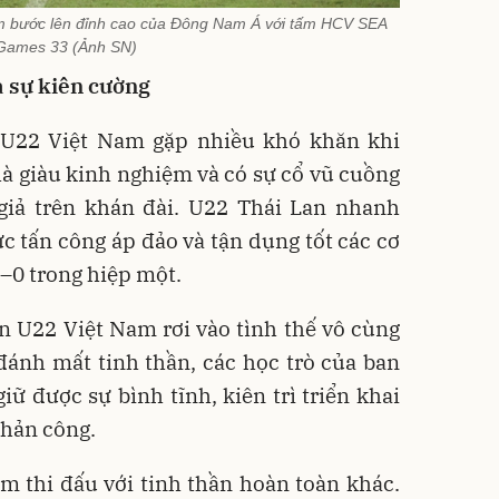
m bước lên đỉnh cao của Đông Nam Á với tấm HCV SEA
Games 33 (Ảnh SN)
à sự kiên cường
 U22 Việt Nam gặp nhiều khó khăn khi
hà giàu kinh nghiệm và có sự cổ vũ cuồng
giả trên khán đài. U22 Thái Lan nhanh
c tấn công áp đảo và tận dụng tốt các cơ
2–0 trong hiệp một.
ến U22 Việt Nam rơi vào tình thế vô cùng
ì đánh mất tinh thần, các học trò của ban
iữ được sự bình tĩnh, kiên trì triển khai
phản công.
m thi đấu với tinh thần hoàn toàn khác.