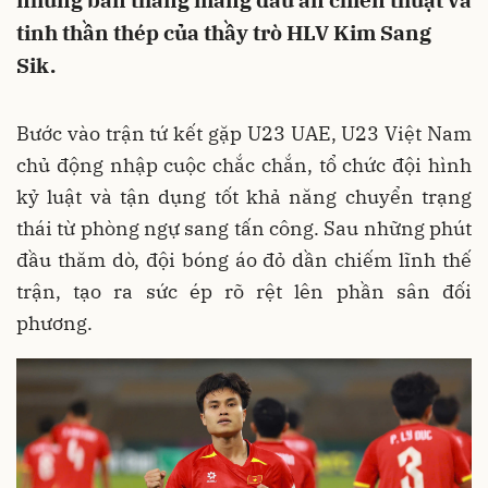
những bàn thắng mang dấu ấn chiến thuật và
tinh thần thép của thầy trò HLV Kim Sang
Sik.
Bước vào trận tứ kết gặp U23 UAE, U23 Việt Nam
chủ động nhập cuộc chắc chắn, tổ chức đội hình
kỷ luật và tận dụng tốt khả năng chuyển trạng
thái từ phòng ngự sang tấn công. Sau những phút
đầu thăm dò, đội bóng áo đỏ dần chiếm lĩnh thế
trận, tạo ra sức ép rõ rệt lên phần sân đối
phương.