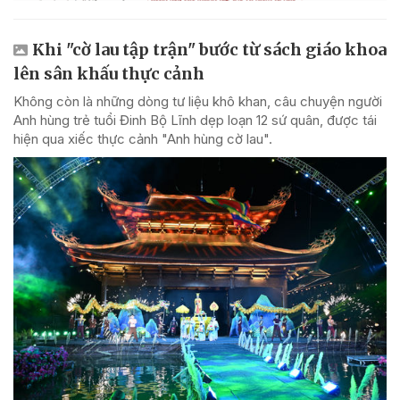
Khi "cờ lau tập trận" bước từ sách giáo khoa
lên sân khấu thực cảnh
Không còn là những dòng tư liệu khô khan, câu chuyện người
Anh hùng trẻ tuổi Đinh Bộ Lĩnh dẹp loạn 12 sứ quân, được tái
hiện qua xiếc thực cảnh "Anh hùng cờ lau".