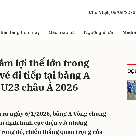
Chủ Nhật,
09/08/2026
bình luận
Bản làng hôm nay
Sắc màu 54
Người giữ lửa
Media
m lợi thế lớn trong
ĐỌC
é đi tiếp tại bảng A
 U23 châu Á 2026
Hủy
G
ễn ra ngày 6/1/2026, bảng A Vòng chung
m định hình cục diện với những
Trong đó, chiến thắng quan trọng của