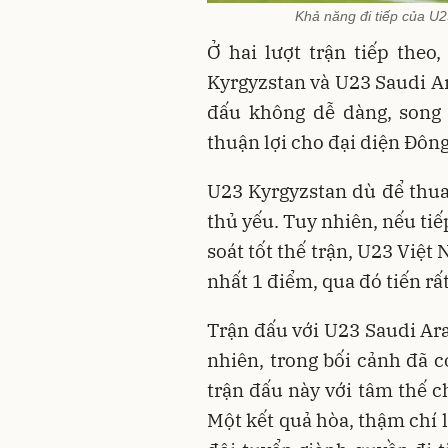
Khả năng đi tiếp của U2
Ở hai lượt trận tiếp the
Kyrgyzstan và U23 Saudi Ar
đấu không dễ dàng, song 
thuận lợi cho đại diện Đôn
U23 Kyrgyzstan dù để thua
thủ yếu. Tuy nhiên, nếu tiếp
soát tốt thế trận, U23 Việ
nhất 1 điểm, qua đó tiến rấ
Trận đấu với U23 Saudi Ara
nhiên, trong bối cảnh đã 
trận đấu này với tâm thế c
Một kết quả hòa, thậm chí là