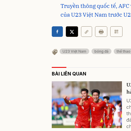
Truyền thông quốc tế, AFC 
của U23 Việt Nam trước U2
U23 Việt Nam
bóng đá
thể thao
BÀI LIÊN QUAN
U
h
U
c
th
đá
ch