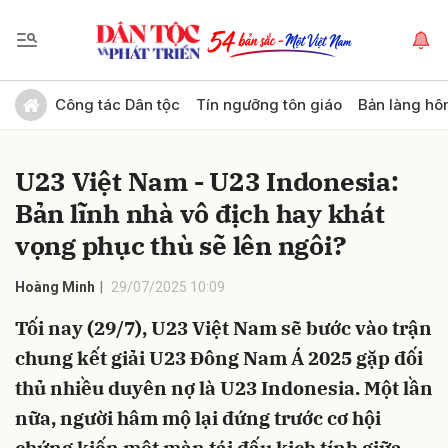
Gửi bình luận
Công tác Dân tộc
Tín ngưỡng tôn giáo
Bản làng hô
U23 Việt Nam - U23 Indonesia:
Bản lĩnh nhà vô địch hay khát
vọng phục thù sẽ lên ngôi?
Hoàng Minh
29/07/2025 10:09
Hủy
Gửi
Tối nay (29/7), U23 Việt Nam sẽ bước vào trận
chung kết giải U23 Đông Nam Á 2025 gặp đối
thủ nhiều duyên nợ là U23 Indonesia. Một lần
nữa, người hâm mộ lại đứng trước cơ hội