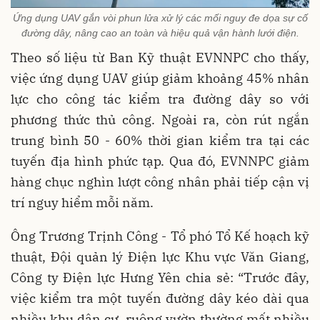
Ứng dụng UAV gắn vòi phun lửa xử lý các mối nguy đe dọa sự cố
đường dây, nâng cao an toàn và hiệu quả vận hành lưới điện.
Theo số liệu từ Ban Kỹ thuật EVNNPC cho thấy,
việc ứng dụng UAV giúp giảm khoảng 45% nhân
lực cho công tác kiểm tra đường dây so với
phương thức thủ công. Ngoài ra, còn rút ngắn
trung bình 50 - 60% thời gian kiểm tra tại các
tuyến địa hình phức tạp. Qua đó, EVNNPC giảm
hàng chục nghìn lượt công nhân phải tiếp cận vị
trí nguy hiểm mỗi năm.
Ông Trương Trịnh Công - Tổ phó Tổ Kế hoạch kỹ
thuật, Đội quản lý Điện lực Khu vực Văn Giang,
Công ty Điện lực Hưng Yên chia sẻ: “Trước đây,
việc kiểm tra một tuyến đường dây kéo dài qua
nhiều khu dân cư, ruộng vườn thường mất nhiều