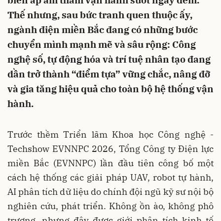
biến áp âm thầm vận hành suốt ngày đêm.
Thế nhưng, sau bức tranh quen thuộc ấy,
ngành điện miền Bắc đang có những bước
chuyển mình mạnh mẽ và sâu rộng: Công
nghệ số, tự động hóa và trí tuệ nhân tạo đang
dần trở thành “điểm tựa” vững chắc, nâng đỡ
và gia tăng hiệu quả cho toàn bộ hệ thống vận
hành.
Trước thềm Triển lãm Khoa học Công nghệ -
Techshow EVNNPC 2026, Tổng Công ty Điện lực
miền Bắc (EVNNPC) lần đầu tiên công bố một
cách hệ thống các giải pháp UAV, robot tự hành,
AI phân tích dữ liệu do chính đội ngũ kỹ sư nội bộ
nghiên cứu, phát triển. Không ồn ào, không phô
trương, nhưng đây được giới phân tích kinh tế