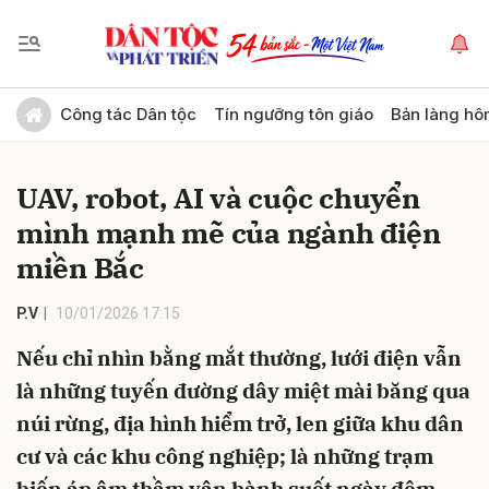
Gửi bình luận
Công tác Dân tộc
Tín ngưỡng tôn giáo
Bản làng hô
UAV, robot, AI và cuộc chuyển
mình mạnh mẽ của ngành điện
miền Bắc
P.V
10/01/2026 17:15
Hủy
Gửi
Nếu chỉ nhìn bằng mắt thường, lưới điện vẫn
là những tuyến đường dây miệt mài băng qua
núi rừng, địa hình hiểm trở, len giữa khu dân
cư và các khu công nghiệp; là những trạm