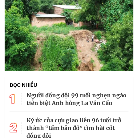
ĐỌC NHIỀU
1
Người đồng đội 99 tuổi nghẹn ngào
tiễn biệt Anh hùng La Văn Cầu
Ký ức của cựu giao liên 96 tuổi trở
2
thành “tấm bản đồ” tìm hài cốt
đồng đội