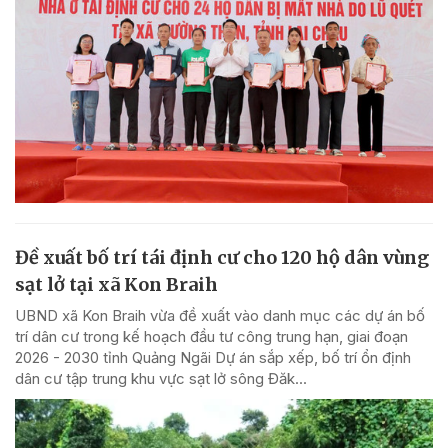
Đề xuất bố trí tái định cư cho 120 hộ dân vùng
sạt lở tại xã Kon Braih
UBND xã Kon Braih vừa đề xuất vào danh mục các dự án bố
trí dân cư trong kế hoạch đầu tư công trung hạn, giai đoạn
2026 - 2030 tỉnh Quảng Ngãi Dự án sắp xếp, bố trí ổn định
dân cư tập trung khu vực sạt lở sông Đăk...