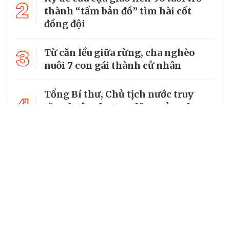
2
thành “tấm bản đồ” tìm hài cốt
đồng đội
3
Từ căn lều giữa rừng, cha nghèo
nuôi 7 con gái thành cử nhân
Tổng Bí thư, Chủ tịch nước truy
4
tặng huân chương dũng cảm cho
chiến sĩ Kpă Thiêp
Chủ tịch UBND tỉnh Ninh Bình làm
5
Trưởng Ban Chỉ đạo Chương trình
MTQG giai đoạn 2026 - 2030 của
tỉnh