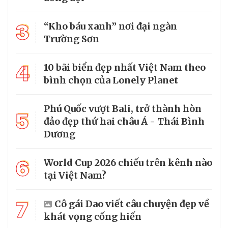
3
“Kho báu xanh” nơi đại ngàn
Trường Sơn
4
10 bãi biển đẹp nhất Việt Nam theo
bình chọn của Lonely Planet
Phú Quốc vượt Bali, trở thành hòn
5
đảo đẹp thứ hai châu Á - Thái Bình
Dương
6
World Cup 2026 chiếu trên kênh nào
tại Việt Nam?
7
Cô gái Dao viết câu chuyện đẹp về
khát vọng cống hiến