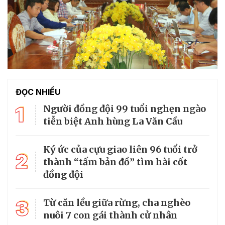
ĐỌC NHIỀU
1
Người đồng đội 99 tuổi nghẹn ngào
tiễn biệt Anh hùng La Văn Cầu
Ký ức của cựu giao liên 96 tuổi trở
2
thành “tấm bản đồ” tìm hài cốt
đồng đội
3
Từ căn lều giữa rừng, cha nghèo
nuôi 7 con gái thành cử nhân