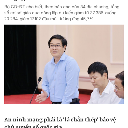
Bộ GD-ĐT cho biết, theo báo cáo của 34 địa phương, tổng
số cơ sở giáo dục công lập dự kiến giảm từ 37.386 xuống
20.284, giảm 17.102 đầu mối, tương ứng 45,7%.
An ninh mạng phải là 'lá chắn thép' bảo vệ
chủ quyền số quốc gia