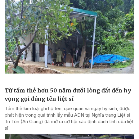
Từ tấm thẻ hơn 50 năm dưới lòng đất đến hy
vọng gọi đúng tên liệt sĩ
Tấm thẻ kim loại ghi họ tên, quê quán và ngày hy sinh, được
phát hiện trong quá trình lấy mẫu ADN tại Nghĩa trang Liệt sĩ
Tri Tôn (An Giang) đã mở ra cơ hội xác định danh tính của liệt
sĩ.