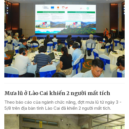
Mưa lũ ở Lào Cai khiến 2 người mất tích
Theo báo cáo của ngành chức năng, đợt mưa lũ từ ngày 3 -
5/8 trên địa bàn tỉnh Lào Cai đã khiến 2 người mất tích.