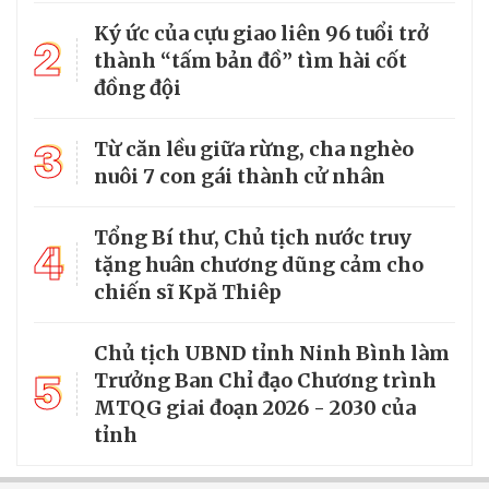
Ký ức của cựu giao liên 96 tuổi trở
2
thành “tấm bản đồ” tìm hài cốt
đồng đội
3
Từ căn lều giữa rừng, cha nghèo
nuôi 7 con gái thành cử nhân
Tổng Bí thư, Chủ tịch nước truy
4
tặng huân chương dũng cảm cho
chiến sĩ Kpă Thiêp
Chủ tịch UBND tỉnh Ninh Bình làm
5
Trưởng Ban Chỉ đạo Chương trình
MTQG giai đoạn 2026 - 2030 của
tỉnh