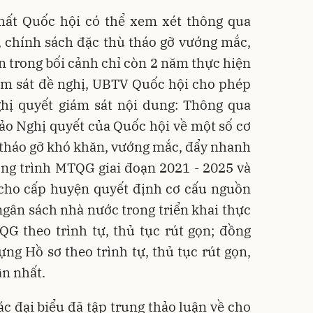
ất Quốc hội có thể xem xét thông qua
, chính sách đặc thù tháo gỡ vướng mắc,
n trong bối cảnh chỉ còn 2 năm thực hiện
ám sát đề nghị, UBTV Quốc hội cho phép
ghị quyết giám sát nội dung: Thông qua
ảo Nghị quyết của Quốc hội về một số cơ
 tháo gỡ khó khăn, vướng mắc, đẩy nhanh
ơng trình MTQG giai đoạn 2021 - 2025 và
 cho cấp huyện quyết định cơ cấu nguồn
gân sách nhà nước trong triển khai thực
G theo trình tự, thủ tục rút gọn; đồng
ựng Hồ sơ theo trình tự, thủ tục rút gọn,
ần nhất.
ác đại biểu đã tập trung thảo luận về cho