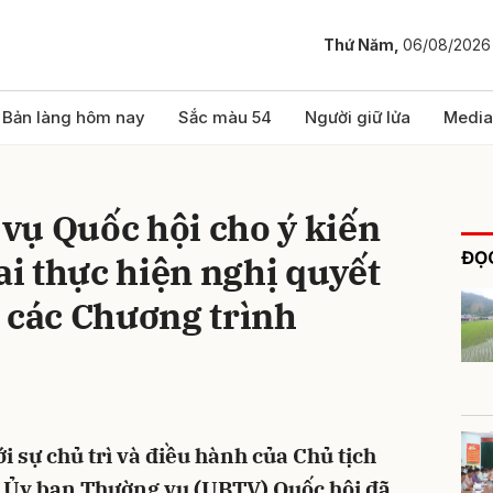
Thứ Năm,
06/08/2026
bình luận
Bản làng hôm nay
Sắc màu 54
Người giữ lửa
Media
vụ Quốc hội cho ý kiến
ĐỌC
ai thực hiện nghị quyết
 các Chương trình
Hủy
G
ới sự chủ trì và điều hành của Chủ tịch
 Ủy ban Thường vụ (UBTV) Quốc hội đã