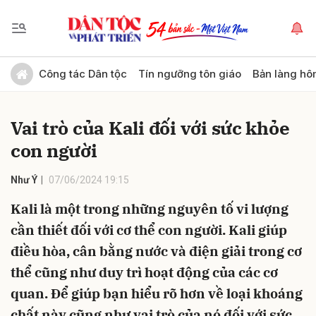
Gửi bình luận
Công tác Dân tộc
Tín ngưỡng tôn giáo
Bản làng hô
Vai trò của Kali đối với sức khỏe
con người
Như Ý
07/06/2024 19:15
Kali là một trong những nguyên tố vi lượng
Hủy
Gửi
cần thiết đối với cơ thể con người. Kali giúp
điều hòa, cân bằng nước và điện giải trong cơ
thể cũng như duy trì hoạt động của các cơ
quan. Để giúp bạn hiểu rõ hơn về loại khoáng
chất này cũng như vai trò của nó đối với sức