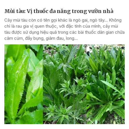
Mùi tàu: Vị thuốc đa năng trong vườn nhà
Cây mùi tàu còn có tên gọi khác là ngò gai, ngò tây… Không
chỉ là rau gia vị quen thuộc, với đặc tính của mình, cây mùi
tàu được sử dụng hiệu quả trong các bài thuốc dân gian chữa
cảm cúm, đầy bụng, giảm đau, long...