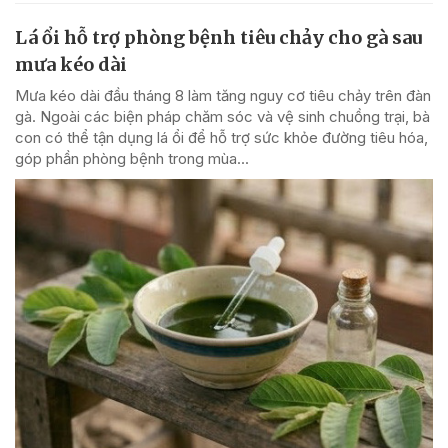
Lá ổi hỗ trợ phòng bệnh tiêu chảy cho gà sau
mưa kéo dài
Mưa kéo dài đầu tháng 8 làm tăng nguy cơ tiêu chảy trên đàn
gà. Ngoài các biện pháp chăm sóc và vệ sinh chuồng trại, bà
con có thể tận dụng lá ổi để hỗ trợ sức khỏe đường tiêu hóa,
góp phần phòng bệnh trong mùa...