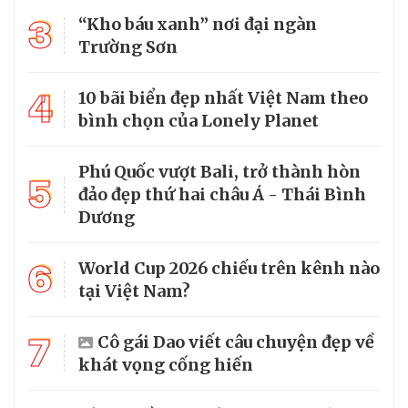
3
“Kho báu xanh” nơi đại ngàn
Trường Sơn
4
10 bãi biển đẹp nhất Việt Nam theo
bình chọn của Lonely Planet
Phú Quốc vượt Bali, trở thành hòn
5
đảo đẹp thứ hai châu Á - Thái Bình
Dương
6
World Cup 2026 chiếu trên kênh nào
tại Việt Nam?
7
Cô gái Dao viết câu chuyện đẹp về
khát vọng cống hiến