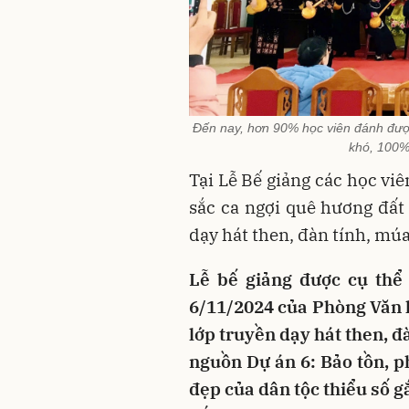
Đến nay, hơn 90% học viên đánh được
khó, 100%
Tại Lễ Bế giảng các học vi
sắc ca ngợi quê hương đất
dạy hát then, đàn tính, mú
Lễ bế giảng được cụ th
6/11/2024 của Phòng Văn 
lớp truyền dạy hát then, đ
nguồn Dự án 6: Bảo tồn, ph
đẹp của dân tộc thiểu số g