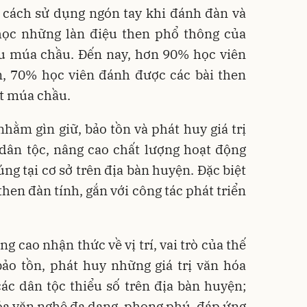
, cách sử dụng ngón tay khi đánh đàn và
ọc những làn điệu then phổ thông của
ệu múa chầu. Đến nay, hơn 90% học viên
n, 70% học viên đánh được các bài then
ết múa chầu.
hằm gìn giữ, bảo tồn và phát huy giá trị
dân tộc, nâng cao chất lượng hoạt động
ng tại cơ sở trên địa bàn huyện. Đặc biệt
then đàn tính, gắn với công tác phát triển
g cao nhận thức về vị trí, vai trò của thế
 bảo tồn, phát huy những giá trị văn hóa
ác dân tộc thiểu số trên địa bàn huyện;
óa văn nghệ đa dạng, phong phú, đáp ứng