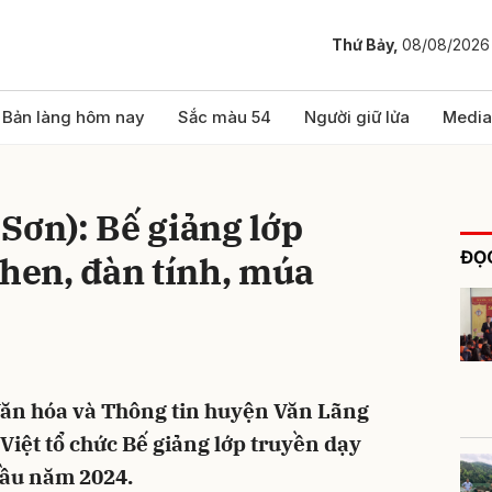
Thứ Bảy,
08/08/2026
bình luận
Bản làng hôm nay
Sắc màu 54
Người giữ lửa
Media
Sơn): Bế giảng lớp
ĐỌC
then, đàn tính, múa
Hủy
G
ăn hóa và Thông tin huyện Văn Lãng
Việt tổ chức Bế giảng lớp truyền dạy
hầu năm 2024.