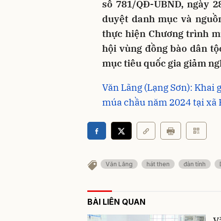
số 781/QĐ-UBND, ngày 2
duyệt danh mục và nguồn
thực hiện Chương trình mục
hội vùng đồng bào dân tộc
mục tiêu quốc gia giảm n
Văn Lãng (Lạng Sơn): Khai g
múa chầu năm 2024 tại xã 
Văn Lãng
hát then
đàn tính
BÀI LIÊN QUAN
V