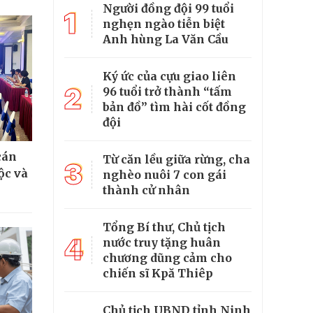
Người đồng đội 99 tuổi
1
nghẹn ngào tiễn biệt
Anh hùng La Văn Cầu
Ký ức của cựu giao liên
2
96 tuổi trở thành “tấm
bản đồ” tìm hài cốt đồng
đội
cán
Từ căn lều giữa rừng, cha
3
ộc và
nghèo nuôi 7 con gái
thành cử nhân
Tổng Bí thư, Chủ tịch
4
nước truy tặng huân
chương dũng cảm cho
chiến sĩ Kpă Thiêp
Chủ tịch UBND tỉnh Ninh