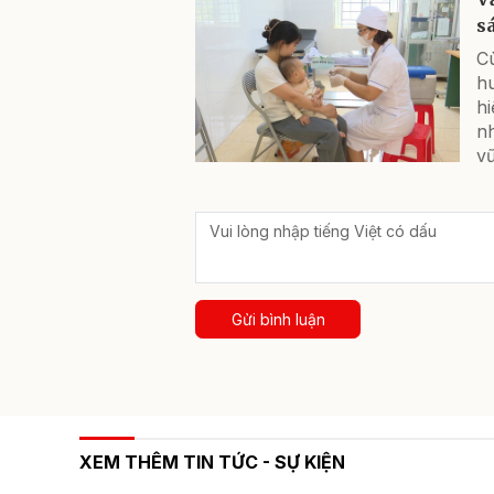
s
Cù
h
hi
n
vữ
Gửi bình luận
XEM THÊM TIN TỨC - SỰ KIỆN