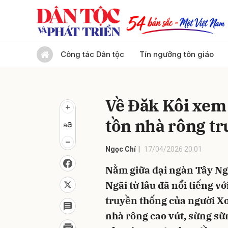
Gửi 
Công tác Dân tộc
Tín ngưỡng tôn giáo
Về Đăk Kôi xem
tồn nhà rông t
Ngọc Chí
17/04/2026 20:01
Nằm giữa đại ngàn Tây Ng
Ngãi từ lâu đã nổi tiếng vớ
truyền thống của người X
nhà rông cao vút, sừng sữ