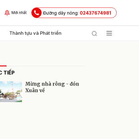
Đường dây nóng:
02437674981
Mới nhất
Thành tựu và Phát triển
 TIẾP
Mừng nhà rông - đón
Xuân về
ửi