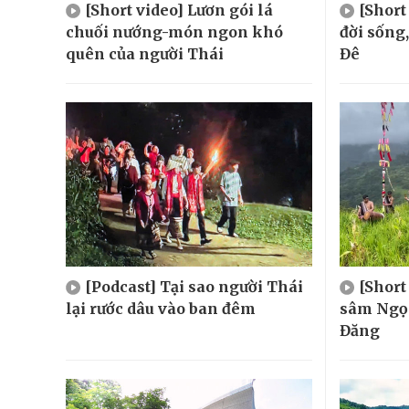
[Short video] Lươn gói lá
[Short
chuối nướng-món ngon khó
đời sống
quên của người Thái
Đê
[Podcast] Tại sao người Thái
[Short
lại rước dâu vào ban đêm
sâm Ngọc
Đăng