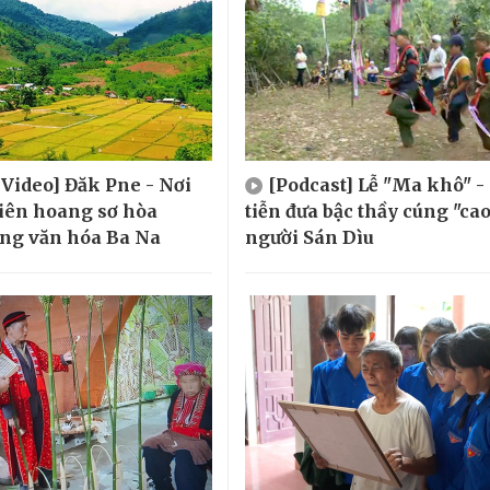
 Video] Đăk Pne - Nơi
[Podcast] Lễ "Ma khô" -
iên hoang sơ hòa
tiễn đưa bậc thầy cúng "cao
ng văn hóa Ba Na
người Sán Dìu