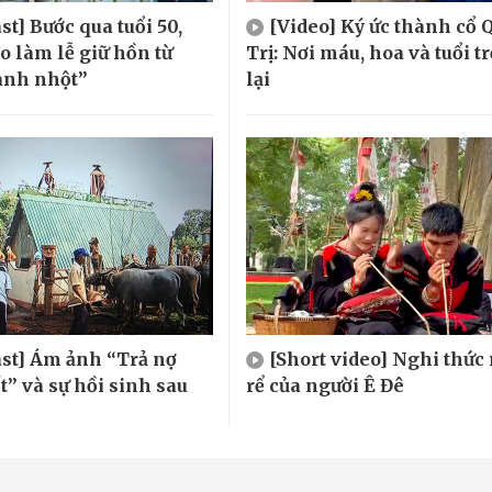
st] Bước qua tuổi 50,
[Video] Ký ức thành cổ 
o làm lễ giữ hồn từ
Trị: Nơi máu, hoa và tuổi tr
anh nhột”
lại
st] Ám ảnh “Trả nợ
[Short video] Nghi thức
t” và sự hồi sinh sau
rể của người Ê Đê