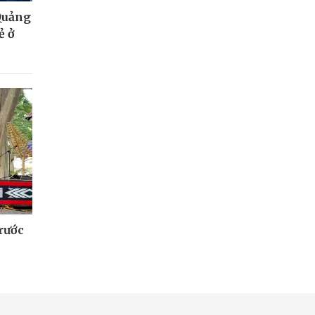
Quảng
ẻ ở
 rước