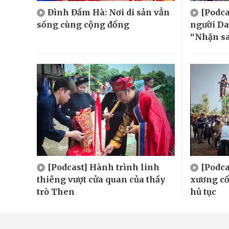
Đình Đầm Hà: Nơi di sản vẫn
[Podca
sống cùng cộng đồng
người Da
“Nhặn s
[Podcast] Hành trình linh
[Podca
thiêng vượt cửa quan của thầy
xương cố
trò Then
hủ tục