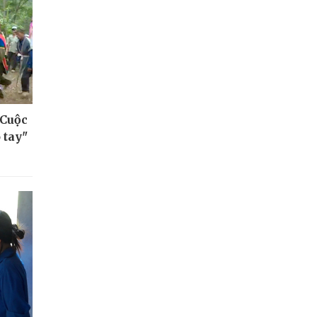
 Cuộc
 tay"