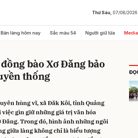
Thứ Sáu,
07/08/2026
bình luận
Bản làng hôm nay
Sắc màu 54
Người giữ lửa
Media
 đồng bào Xơ Đăng bảo
ĐỌC
ruyền thống
uyên hùng vĩ, xã Đăk Kôi, tỉnh Quảng
Hủy
G
i việc gìn giữ những giá trị văn hóa
ơ Đăng. Trong đó, hình ảnh những ngôi
ng giữa làng không chỉ là biểu tượng