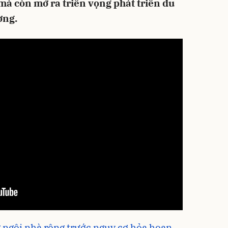
à còn mở ra triển vọng phát triển du
ơng.
 ngôi nhà rông trước nguy cơ hỏa hoạn