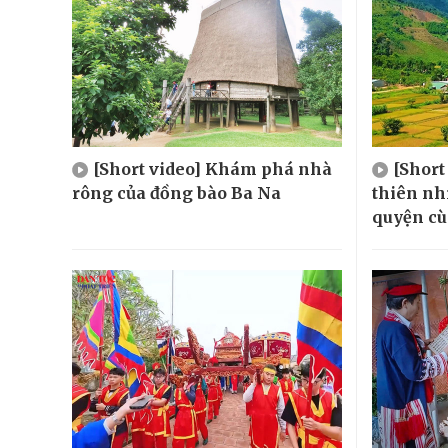
[Short video] Khám phá nhà
[Short
rông của đồng bào Ba Na
thiên nh
quyện cù