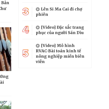
- Bản
3
Chư
Lên Si Ma Cai đi chợ
phiên
4
[Video] Đặc sắc trang
phục của người Sán Dìu
[Video] Mô hình
5
RVAC-Bài toán kinh tế
nông nghiệp miền biên
viễn
ưỡng
ài