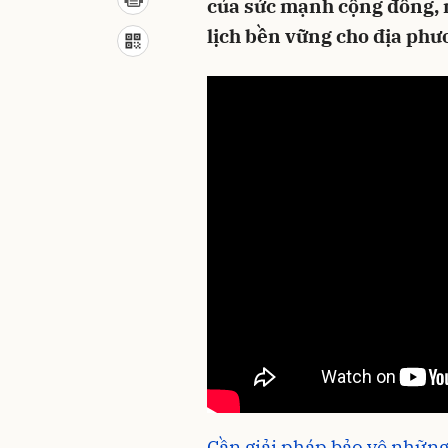
của sức mạnh cộng đồng, m
lịch bền vững cho địa phư
Cần giải pháp bảo vệ những