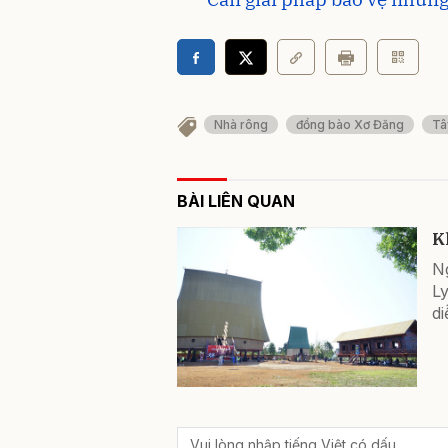
Nhà rông
đồng bào Xơ Đăng
Tâ
BÀI LIÊN QUAN
K
Ng
Ly
di