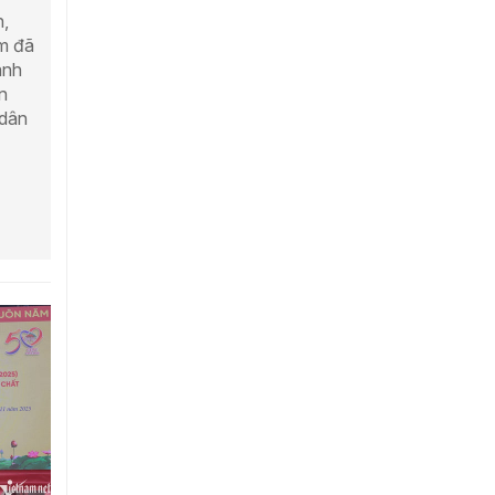
h,
am đã
ành
n
 dân