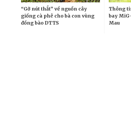
“Gỡ nút thắt” về nguồn cây
Thông ti
giống cà phê cho bà con vùng
bay MiG-2
đồng bào DTTS
Mau