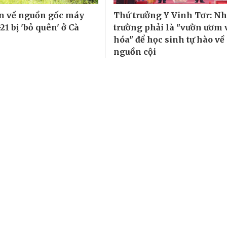
n về nguồn gốc máy
Thứ trưởng Y Vinh Tơr: N
1 bị 'bỏ quên' ở Cà
trường phải là "vườn ươm 
hóa" để học sinh tự hào về
nguồn cội