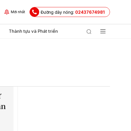
Đường dây nóng:
02437674981
Mới nhất
Thành tựu và Phát triển
ữ
ân