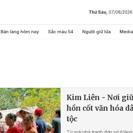
Thứ Sáu,
07/08/2026
Bản làng hôm nay
Sắc màu 54
Người giữ lửa
Media
Kim Liên - Nơi gi
hồn cốt văn hóa d
tộc
Từ mái nhà tranh đơn sơ ở làng