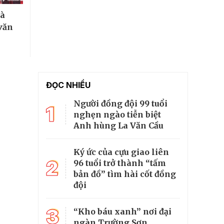
hà
văn
ĐỌC NHIỀU
Người đồng đội 99 tuổi
1
nghẹn ngào tiễn biệt
Anh hùng La Văn Cầu
Ký ức của cựu giao liên
2
96 tuổi trở thành “tấm
bản đồ” tìm hài cốt đồng
đội
3
“Kho báu xanh” nơi đại
ngàn Trường Sơn