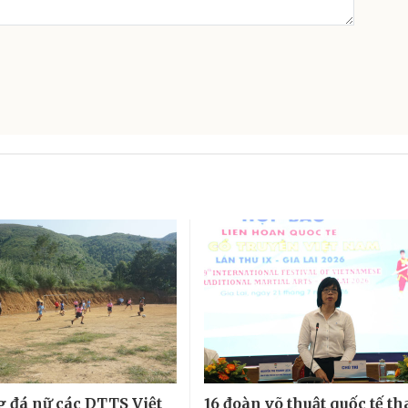
g đá nữ các DTTS Việt
16 đoàn võ thuật quốc tế t