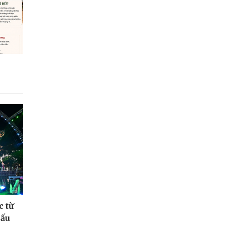
c từ
hấu