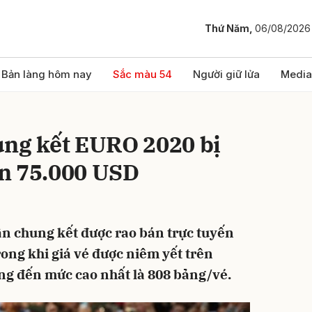
Thứ Năm,
06/08/2026
bình luận
Bản làng hôm nay
Sắc màu 54
Người giữ lửa
Media
ung kết EURO 2020 bị
gần 75.000 USD
rận chung kết được rao bán trực tuyến
Hủy
G
rong khi giá vé được niêm yết trên
ng đến mức cao nhất là 808 bảng/vé.