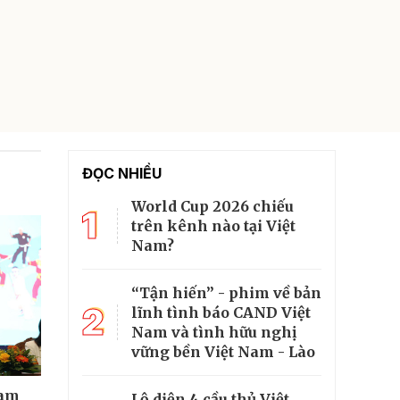
ĐỌC NHIỀU
World Cup 2026 chiếu
1
trên kênh nào tại Việt
Nam?
“Tận hiến” - phim về bản
2
lĩnh tình báo CAND Việt
Nam và tình hữu nghị
vững bền Việt Nam - Lào
ham
Lộ diện 4 cầu thủ Việt