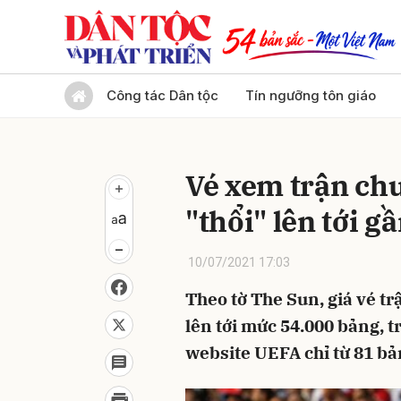
Gửi 
Công tác Dân tộc
Tín ngưỡng tôn giáo
Vé xem trận ch
"thổi" lên tới 
10/07/2021 17:03
Theo tờ The Sun, giá vé t
lên tới mức 54.000 bảng, t
website UEFA chỉ từ 81 bả