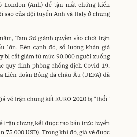
ô London (Anh) để tận mắt chứng kiến
ôi sao của đội tuyển Anh và Italy ở chung
5 năm, Tam Sư giành quyền vào chơi trận
ấu lớn. Bên cạnh đó, số lượng khán giả
 bị cắt giảm từ mức 90.000 người xuống
ác quy định phòng chống dịch Covid-19.
ủa Liên đoàn Bóng đá châu Âu (UEFA) đã
giá vé trận chung kết EURO 2020 bị "thổi"
vé trận chung kết được rao bán trực tuyến
ần 75.000 USD). Trong khi đó, giá vé được