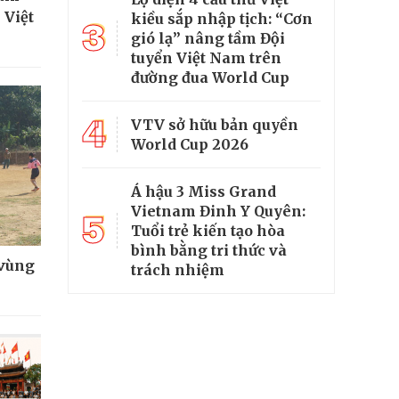
 Việt
kiều sắp nhập tịch: “Cơn
3
gió lạ” nâng tầm Đội
tuyển Việt Nam trên
đường đua World Cup
4
VTV sở hữu bản quyền
World Cup 2026
Á hậu 3 Miss Grand
Vietnam Đinh Y Quyên:
5
Tuổi trẻ kiến tạo hòa
bình bằng tri thức và
 vùng
trách nhiệm