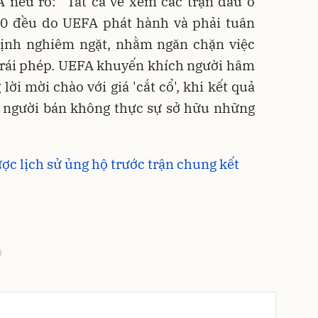
 nêu rõ: "Tất cả vé xem các trận đấu ở
0 đều do UEFA phát hành và phải tuân
định nghiêm ngặt, nhằm ngăn chặn việc
trái phép. UEFA khuyến khích người hâm
ời mời chào với giá 'cắt cổ', khi kết quả
n người bán không thực sự sở hữu những
ợc lịch sử ủng hộ trước trận chung kết