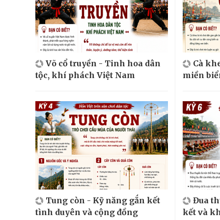
Võ cổ truyền - Tinh hoa dân
Cà khe
tộc, khí phách Việt Nam
miền biể
Tung còn - Kỹ năng gắn kết
Đua t
tình duyên và cộng đồng
kết và k