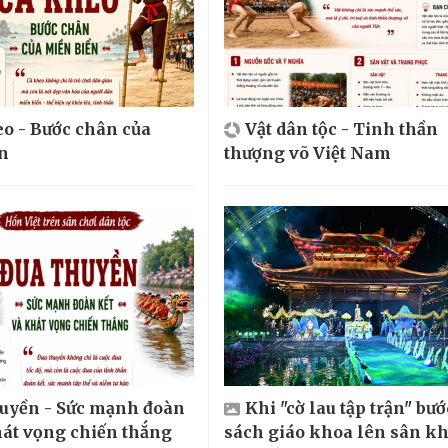
o - Bước chân của
Vật dân tộc - Tinh thần
n
thượng võ Việt Nam
huyền - Sức mạnh đoàn
Khi "cờ lau tập trận" bướ
hát vọng chiến thắng
sách giáo khoa lên sân k