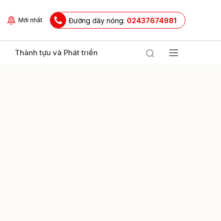
Đường dây nóng:
02437674981
Mới nhất
Thành tựu và Phát triển
ửi