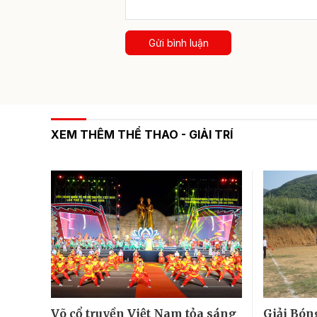
Gửi bình luận
XEM THÊM THỂ THAO - GIẢI TRÍ
Võ cổ truyền Việt Nam tỏa sáng
Giải Bón