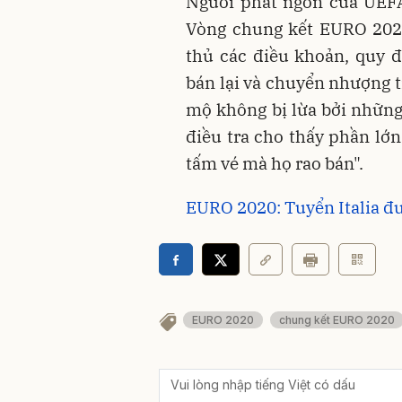
Người phát ngôn của UEFA
Vòng chung kết EURO 202
thủ các điều khoản, quy 
bán lại và chuyển nhượng 
mộ không bị lừa bởi những l
điều tra cho thấy phần lớ
tấm vé mà họ rao bán".
EURO 2020: Tuyển Italia đư
EURO 2020
chung kết EURO 2020