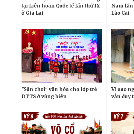
tại Liên hoan Quốc tế lần thứ IX
Nam lần đ
ở Gia Lai
Lào Cai
"Sân chơi" văn hóa cho lớp trẻ
Vì sao n
DTTS ở vùng biên
vẫn duy t