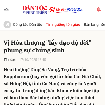
Gửi bình luận
Công tác Dân tộc
Tín ngưỡng tôn giáo
Bản làng hô
Vị Hòa thượng "lấy đạo độ đời"
phụng sự chúng sinh
Tào Đạt
17/10/2025 16:45
Hòa thượng Tăng Sa Vong, Trụ trì chùa
Hủy
Gửi
Buppharam (hay còn gọi là chùa Cái Giá Chót,
xã Hưng Hội, tỉnh Cà Mau) và cũng là Người
có uy tín trong đồng bào Khmer luôn học tập
và làm theo Bác bằng những việc làm thiết
thực hằng ngày. Ông tâm niệm "lấy đạo độ