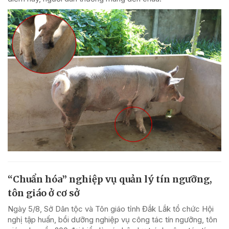
“Chuẩn hóa” nghiệp vụ quản lý tín ngưỡng,
tôn giáo ở cơ sở
Ngày 5/8, Sở Dân tộc và Tôn giáo tỉnh Đắk Lắk tổ chức Hội
nghị tập huấn, bồi dưỡng nghiệp vụ công tác tín ngưỡng, tôn