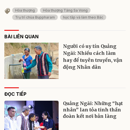
Hòa thượng
Hòa thượng Tăng Sa Vong
Trụ trì chùa Buppharam
học tâp và làm theo Bác
BÀI LIÊN QUAN
Người có uy tín Quảng
Ngãi: Nhiều cách làm
hay để tuyên truyền, vận
động Nhân dân
ĐỌC TIẾP
Quảng Ngãi: Những “hạt
nhân” lan tỏa tinh thần
đoàn kết nơi bản làng