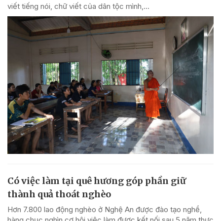
viết tiếng nói, chữ viết của dân tộc mình,...
Có việc làm tại quê hương góp phần giữ
thành quả thoát nghèo
Hơn 7.800 lao động nghèo ở Nghệ An được đào tạo nghề,
hàng chục nghìn cơ hội việc làm được kết nối sau 5 năm thực