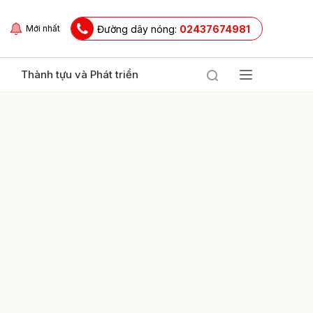
Đường dây nóng:
02437674981
Mới nhất
Thành tựu và Phát triển
ửi