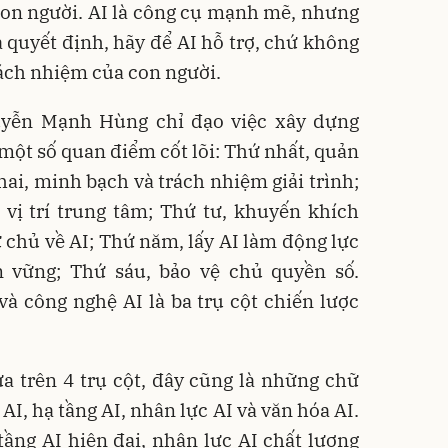
a con người. AI là công cụ mạnh mẽ, nhưng
a quyết định, hãy để AI hỗ trợ, chứ không
trách nhiệm của con người.
yễn Mạnh Hùng chỉ đạo việc xây dựng
 một số quan điểm cốt lõi: Thứ nhất, quản
hai, minh bạch và trách nhiệm giải trình;
 vị trí trung tâm; Thứ tư, khuyến khích
ự chủ về AI; Thứ năm, lấy AI làm động lực
 vững; Thứ sáu, bảo vệ chủ quyền số.
 và công nghệ AI là ba trụ cột chiến lược
ựa trên 4 trụ cột, đây cũng là những chữ
 AI, hạ tầng AI, nhân lực AI và văn hóa AI.
ầng AI hiện đại, nhân lực AI chất lượng