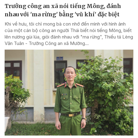
Trưởng công an xã nói tiếng Mông, đánh
nhau với 'ma rừng' bằng 'vũ khí' đặc biệt
Khi về hưu, tôi chỉ mong bà con nhớ đến mình với hình ảnh
của một cán bộ công an người Thái biết nói tiếng Mông, biết
lên nương gùi lúa, giỏi đánh nhau với "ma rừng”, Thiếu tá Lèng
Văn Tuân - Trưởng Công an xã Mường...