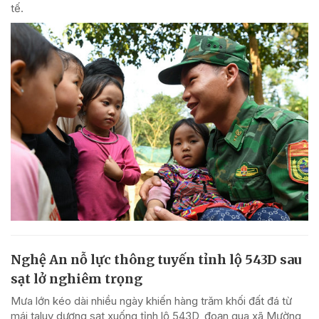
tế.
Nghệ An nỗ lực thông tuyến tỉnh lộ 543D sau
sạt lở nghiêm trọng
Mưa lớn kéo dài nhiều ngày khiến hàng trăm khối đất đá từ
mái taluy dương sạt xuống tỉnh lộ 543D, đoạn qua xã Mường