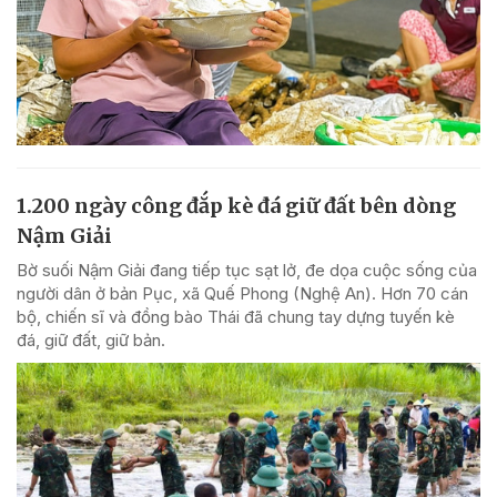
1.200 ngày công đắp kè đá giữ đất bên dòng
Nậm Giải
Bờ suối Nậm Giải đang tiếp tục sạt lở, đe dọa cuộc sống của
người dân ở bản Pục, xã Quế Phong (Nghệ An). Hơn 70 cán
bộ, chiến sĩ và đồng bào Thái đã chung tay dựng tuyến kè
đá, giữ đất, giữ bản.