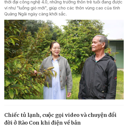
thời đại công nghệ 4.0, những trưởng thôn trẻ tuổi đang được
ví như "luồng gió mới", giúp cho các thôn vùng cao của tỉnh
Quảng Ngãi ngày càng khởi sắc.
Chiếc tủ lạnh, cuộc gọi video và chuyện đổi
đời ở Rào Con khi điện về bản