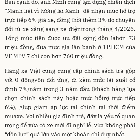
Bên cạnh đó, anh Minh cũng tận dụng chiến dịch
“Mãnh liệt vì tương lai Xanh” để nhận mức hỗ trợ
trực tiếp 6% giá xe, đồng thời thêm 3% do chuyển
đổi từ xe xăng sang xe điệntrong tháng 4/2026.
Tổng mức tiền được ưu đãi cộng dồn làhơn 73
triệu đồng, đưa mức giá lăn bánh ở TP.HCM của
VF MPV 7 chỉ còn hơn 760 triệu đồng.
Hãng xe Việt cũng cung cấp chính sách trả góp
với 0 đồngvốn đối ứng, đi kèm mức lãi suất cố
định 7%/năm trong 3 năm đầu (khách hàng lựa
chọn chính sách này hoặc mức hỗtrợ trực tiếp
6%), giúp giảm áp lực tài chính tại thời điểm
muaxe. Với nhiều gia đình trẻ, đây là yếu tố quan
trọng để vừa có xe mới đi nghỉ lễ, vừa không phải
“dồn lực” quá lớn vào một khoản chi duy nhất.