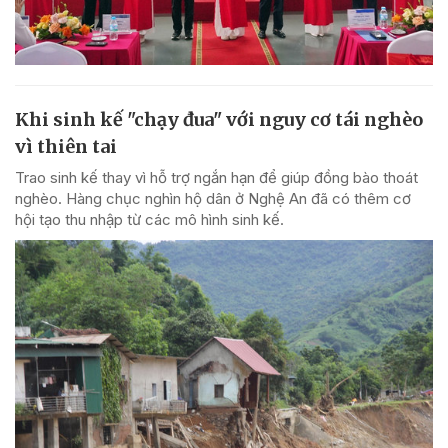
Khi sinh kế "chạy đua" với nguy cơ tái nghèo
vì thiên tai
Trao sinh kế thay vì hỗ trợ ngắn hạn để giúp đồng bào thoát
nghèo. Hàng chục nghìn hộ dân ở Nghệ An đã có thêm cơ
hội tạo thu nhập từ các mô hình sinh kế.