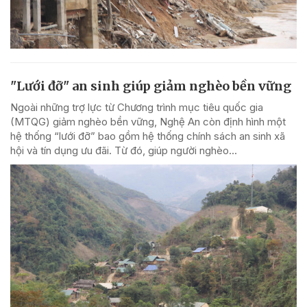
"Lưới đỡ" an sinh giúp giảm nghèo bền vững
Ngoài những trợ lực từ Chương trình mục tiêu quốc gia
(MTQG) giảm nghèo bền vững, Nghệ An còn định hình một
hệ thống “lưới đỡ” bao gồm hệ thống chính sách an sinh xã
hội và tín dụng ưu đãi. Từ đó, giúp người nghèo...