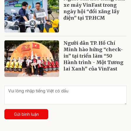
xe máy VinFast trong
ngày hội “đổi xăng lấy
điện” tại TP.HCM
Người dân TP. Hồ Chí
Minh hào hứng “check-
in” tại triển lãm “50
Hành trình - Một Tương
lai Xanh” của VinFast
Gửi bình luận