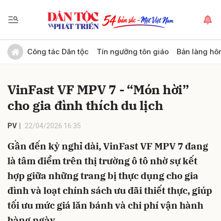
Gửi bình luận
Công tác Dân tộc
Tín ngưỡng tôn giáo
Bản làng hô
VinFast VF MPV 7 - “Món hời”
cho gia đình thích du lịch
PV
22/04/2026 16:35
Gần đến kỳ nghỉ dài, VinFast VF MPV 7 đang
Hủy
Gửi
là tâm điểm trên thị trường ô tô nhờ sự kết
hợp giữa những trang bị thực dụng cho gia
đình và loạt chính sách ưu đãi thiết thực, giúp
tối ưu mức giá lăn bánh và chi phí vận hành
hàng ngày.