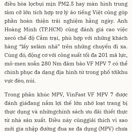
điều hòa lọcbụi mịn PM2.5 hay màn hình trung
tâm cỡ lớn tích hợp trợ lý ảo tiếng Việt cũng góp
phần hoàn thiện trải nghiệm hằng ngày. Anh
Hoàng Minh (TP.HCM) cũng đánh giá cao việc
xecó chế độ Cắm trại, phù hợp với những khách
hàng “lấy xelàm nhà” trên những chuyến đi xa.
Cùng đó, động cơ với công suất tối đa 201 mã lực,
mô-men xoắn 280 Nm đảm bảo VF MPV 7 có thể
chinh phục đa dạng địa hình từ trong phố tớikhu
vực đèo, núi.
Trong phân khúc MPV, VinFast VF MPV 7 được
đánh giáđang nắm lợi thế lớn nhờ loạt trang bị
thực dụng và nhữngchính sách ưu đãi thiết thực
từ nhà sản xuất. Điều này cũnggiải thích vì sao
mới gia nhập đường đua xe đa dụng (MPV) chưa