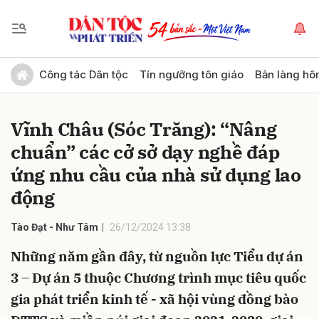
Gửi bình luận
Công tác Dân tộc
Tín ngưỡng tôn giáo
Bản làng hô
Vĩnh Châu (Sóc Trăng): “Nâng
chuẩn” các cở sở dạy nghề đáp
ứng nhu cầu của nhà sử dụng lao
động
Hủy
Gửi
Tào Đạt - Như Tâm
26/12/2024 13:38
Những năm gần đây, từ nguồn lực Tiểu dự án
3 – Dự án 5 thuộc Chương trình mục tiêu quốc
gia phát triển kinh tế - xã hội vùng đồng bào