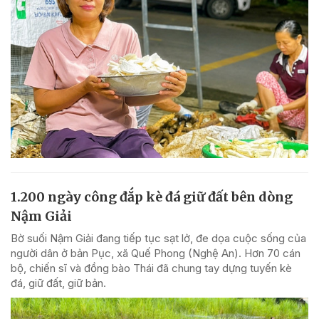
1.200 ngày công đắp kè đá giữ đất bên dòng
Nậm Giải
Bờ suối Nậm Giải đang tiếp tục sạt lở, đe dọa cuộc sống của
người dân ở bản Pục, xã Quế Phong (Nghệ An). Hơn 70 cán
bộ, chiến sĩ và đồng bào Thái đã chung tay dựng tuyến kè
đá, giữ đất, giữ bản.