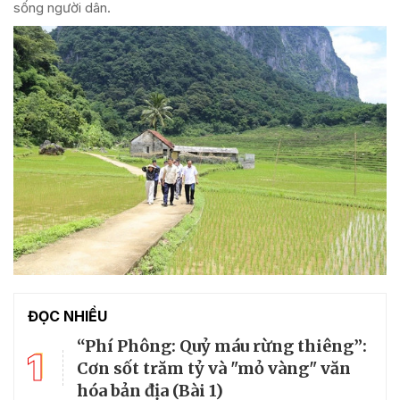
sống người dân.
ĐỌC NHIỀU
“Phí Phông: Quỷ máu rừng thiêng”:
1
Cơn sốt trăm tỷ và "mỏ vàng" văn
hóa bản địa (Bài 1)