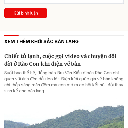
Gửi bình luận
XEM THÊM KHỞI SẮC BẢN LÀNG
Chiếc tủ lạnh, cuộc gọi video và chuyện đổi
đời ở Rào Con khi điện về bản
Suốt bao thế hệ, đồng bào Bru Vân Kiều ở bản Rào Con chỉ
quen với ánh đèn dầu leo lét. Điện lưới quốc gia về bản không
chỉ thắp sáng màn đêm mà còn mở ra cơ hội kết nối, đổi thay
sinh kế cho bản làng.