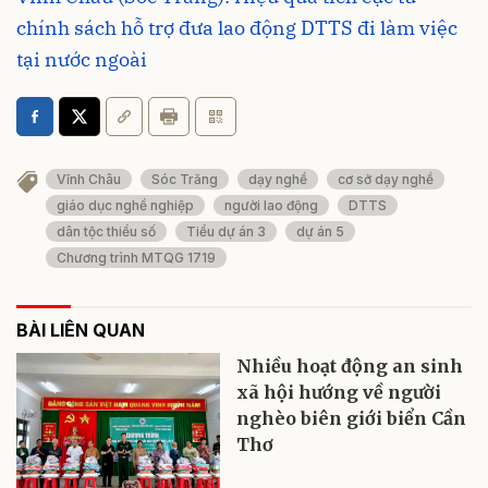
chính sách hỗ trợ đưa lao động DTTS đi làm việc
tại nước ngoài
Vĩnh Châu
Sóc Trăng
dạy nghề
cơ sở dạy nghề
giáo dục nghề nghiệp
người lao động
DTTS
dân tộc thiểu số
Tiểu dự án 3
dự án 5
Chương trình MTQG 1719
BÀI LIÊN QUAN
Nhiều hoạt động an sinh
xã hội hướng về người
nghèo biên giới biển Cần
Thơ