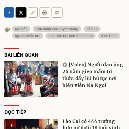
tảo hôn
hôn nhân cận huyết thống
dân số
nguồn nhân lực
Ban Dân tộc tỉnh Vĩnh Phúc
Vĩnh Phúc
BÀI LIÊN QUAN
[Video] Người đàn ông
26 năm gieo mầm tri
thức, đẩy lùi hủ tục nơi
biên viễn Na Ngoi
ĐỌC TIẾP
Lào Cai có 444 trường
hợp nữ dưới 18 tuổi sinh