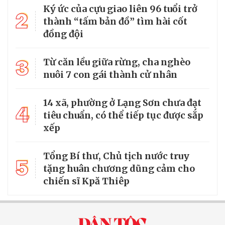
Ký ức của cựu giao liên 96 tuổi trở
2
thành “tấm bản đồ” tìm hài cốt
đồng đội
3
Từ căn lều giữa rừng, cha nghèo
nuôi 7 con gái thành cử nhân
14 xã, phường ở Lạng Sơn chưa đạt
4
tiêu chuẩn, có thể tiếp tục được sắp
xếp
Tổng Bí thư, Chủ tịch nước truy
5
tặng huân chương dũng cảm cho
chiến sĩ Kpă Thiêp