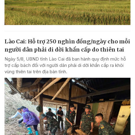
Lào Cai: Hỗ trợ 250 nghìn đồng/ngày cho mỗi
người dân phải di dời khẩn cấp do thiên tai
Ngày 5/8, UBND tỉnh Lào Cai đã ban hành quy định mức hỗ
trợ cấp bách đối với người dân phải di dời khẩn cấp ra khỏi
vùng thiên tai trên địa bàn tỉnh.