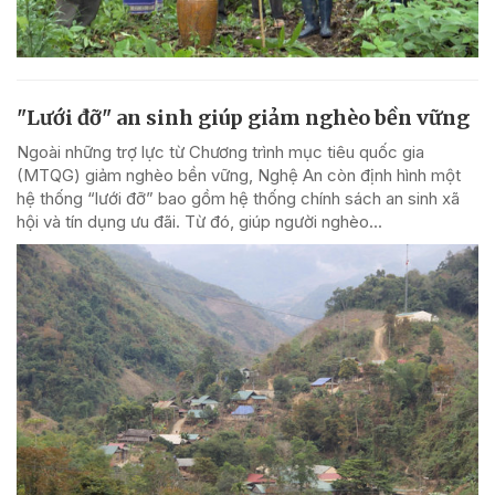
"Lưới đỡ" an sinh giúp giảm nghèo bền vững
Ngoài những trợ lực từ Chương trình mục tiêu quốc gia
(MTQG) giảm nghèo bền vững, Nghệ An còn định hình một
hệ thống “lưới đỡ” bao gồm hệ thống chính sách an sinh xã
hội và tín dụng ưu đãi. Từ đó, giúp người nghèo...