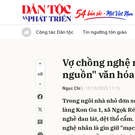
Gửi 
Công tác Dân tộc
Tín ngưỡng tôn giáo
Vợ chồng nghệ 
nguồn" văn hóa
Ngọc Chí
15/10/2025 11:13
Trong ngôi nhà nhỏ đơn sơ
làng Kon Gu 1, xã Ngọk R
nghề đan lát, dệt thổ cẩm
nghệ nhân là gìn giữ "mạ