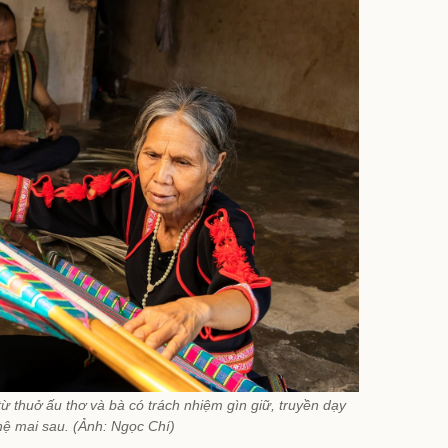
từ thuở ấu thơ và bà có trách nhiệm gìn giữ, truyền dạy
hệ mai sau. (Ảnh: Ngọc Chí)