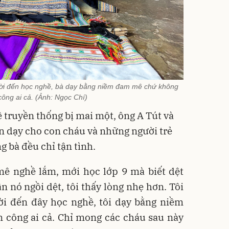
ời đến học nghề, bà dạy bằng niềm đam mê chứ không
 công ai cả. (Ảnh: Ngọc Chí)
ề truyền thống bị mai một, ông A Tút và
ền dạy cho con cháu và những người trẻ
g bà đều chỉ tận tình.
mê nghề lắm, mới học lớp 9 mà biết dệt
ần nó ngồi dệt, tôi thấy lòng nhẹ hơn. Tôi
 đến đây học nghề, tôi dạy bằng niềm
 công ai cả. Chỉ mong các cháu sau này