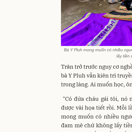
Bà Y Pluh mong muốn có nhiều ngư
lấy tiền
Trăn trở trước nguy cơ ngh
bà Y Pluh vẫn kiên trì truy
trong làng. Ai muốn học, ôn
"Có đứa cháu gái tôi, nó 
được vài họa tiết rồi. Mỗi l
mong muốn có nhiều người
đam mê chứ không lấy tiền