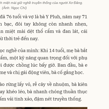
h miệt mài giữ nghề truyền thống của người Xơ Đăng.
(Ảnh: Ngọc Chí)
ã 76 tuổi và vợ là bà Y Pluh, năm nay 71
m bạc, đôi tay không còn nhanh nhẹn,
n miệt mài dệt thổ cẩm và đan lát, cái
ừ thời trẻ đến nay.
học nghề của mình: Khi 14 tuổi, mẹ bà bắt
cẩm, một kỹ năng quan trọng đối với phụ
 được chồng lúc bấy giờ. Ban đầu, bà e
mẹ và chị gái động viên, bà cố gắng học.
ào rừng lấy vỏ, rễ cây về nhuộm, bà kiên
 tay khéo léo, bà nhanh chóng thuần thục
ấm vải tinh xảo, đậm nét truyền thống.