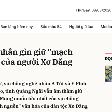
Thứ Bảy,
08/08/2026
bình luận
Bản làng hôm nay
Sắc màu 54
Người giữ lửa
Media
nhân gìn giữ "mạch
ĐỌC
 của người Xơ Đăng
, vợ chồng nghệ nhân A Tút và Y Pluh,
Hủy
G
éo, tỉnh Quảng Ngãi vẫn âm thầm giữ
. Mong muốn lớn nhất của vợ chồng
ch nguồn" văn hóa của dân tộc Xơ Đăng