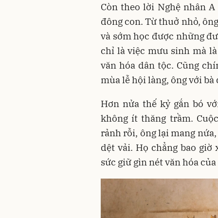
Còn theo lời Nghệ nhân A 
đông con. Từ thuở nhỏ, ông 
và sớm học được những đườ
chỉ là việc mưu sinh mà là
văn hóa dân tộc. Cũng ch
mùa lễ hội làng, ông với bà
Hơn nửa thế kỷ gắn bó với
không ít thăng trầm. Cuộ
rảnh rỗi, ông lại mang nứa, 
dệt vải. Họ chẳng bao giờ
sức giữ gìn nét văn hóa của