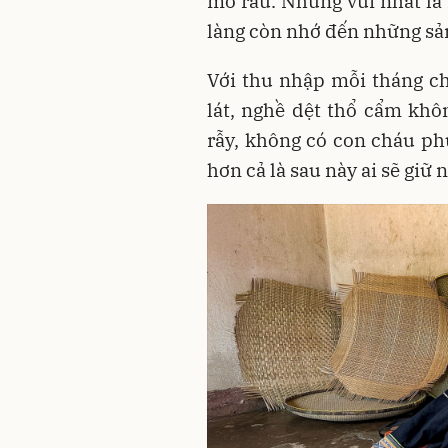
mớ rau. Nhưng vui nhất là
làng còn nhớ đến những sả
Với thu nhập mỗi tháng c
lát, nghề dệt thổ cẩm khô
rẫy, không có con cháu ph
hơn cả là sau này ai sẽ giữ 