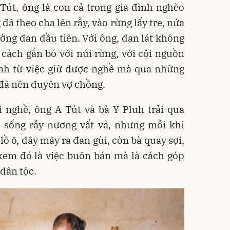
Tút, ông là con cả trong gia đình nghèo
đã theo cha lên rẫy, vào rừng lấy tre, nứa
ng đan đầu tiên. Với ông, đan lát không
 cách gắn bó với núi rừng, với cội nguồn
ính từ việc giữ được nghề mà qua những
 đã nên duyên vợ chồng.
 nghề, ông A Tút và bà Y Pluh trải qua
c sống rẫy nương vất vả, nhưng mỗi khi
lồ ô, dây mây ra đan gùi, còn bà quay sợi,
 xem đó là việc buôn bán mà là cách góp
 dân tộc.