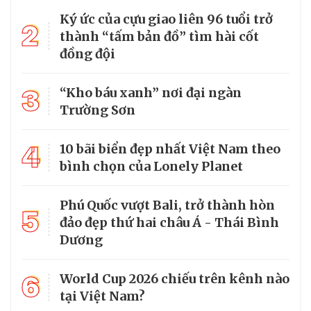
Ký ức của cựu giao liên 96 tuổi trở
2
thành “tấm bản đồ” tìm hài cốt
đồng đội
3
“Kho báu xanh” nơi đại ngàn
Trường Sơn
4
10 bãi biển đẹp nhất Việt Nam theo
bình chọn của Lonely Planet
Phú Quốc vượt Bali, trở thành hòn
5
đảo đẹp thứ hai châu Á - Thái Bình
Dương
6
World Cup 2026 chiếu trên kênh nào
tại Việt Nam?