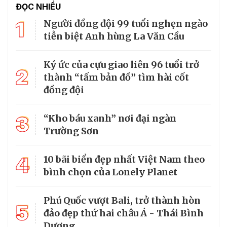
ĐỌC NHIỀU
1
Người đồng đội 99 tuổi nghẹn ngào
tiễn biệt Anh hùng La Văn Cầu
Ký ức của cựu giao liên 96 tuổi trở
2
thành “tấm bản đồ” tìm hài cốt
đồng đội
3
“Kho báu xanh” nơi đại ngàn
Trường Sơn
4
10 bãi biển đẹp nhất Việt Nam theo
bình chọn của Lonely Planet
Phú Quốc vượt Bali, trở thành hòn
5
đảo đẹp thứ hai châu Á - Thái Bình
Dương