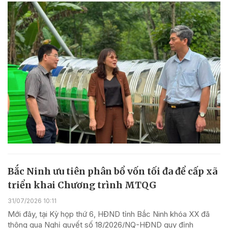
Bắc Ninh ưu tiên phân bổ vốn tối đa để cấp xã
triển khai Chương trình MTQG
31/07/2026 10:11
Mới đây, tại Kỳ họp thứ 6, HĐND tỉnh Bắc Ninh khóa XX đã
thông qua Nghị quyết số 18/2026/NQ-HĐND quy định