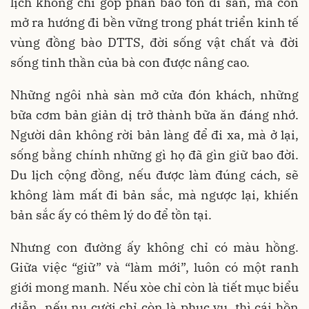
lịch không chỉ góp phần bảo tồn di sản, mà còn
mở ra hướng đi bền vững trong phát triển kinh tế
vùng đồng bào DTTS, đời sống vật chất và đời
sống tinh thần của bà con được nâng cao.
Những ngôi nhà sàn mở cửa đón khách, những
bữa cơm bản giản dị trở thành bữa ăn đáng nhớ.
Người dân không rời bản làng để đi xa, mà ở lại,
sống bằng chính những gì họ đã gìn giữ bao đời.
Du lịch cộng đồng, nếu được làm đúng cách, sẽ
không làm mất đi bản sắc, mà ngược lại, khiến
bản sắc ấy có thêm lý do để tồn tại.
Nhưng con đường ấy không chỉ có màu hồng.
Giữa việc “giữ” và “làm mới”, luôn có một ranh
giới mong manh. Nếu xòe chỉ còn là tiết mục biểu
diễn, nếu nụ cười chỉ còn là phục vụ, thì cái hồn