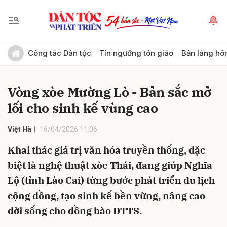
Gửi bình luận
Công tác Dân tộc
Tín ngưỡng tôn giáo
Bản làng hô
Vòng xòe Mường Lò - Bản sắc mở
lối cho sinh kế vùng cao
Việt Hà
16/04/2026 11:06
Khai thác giá trị văn hóa truyền thống, đặc
Hủy
Gửi
biệt là nghệ thuật xòe Thái, đang giúp Nghĩa
Lộ (tỉnh Lào Cai) từng bước phát triển du lịch
cộng đồng, tạo sinh kế bền vững, nâng cao
đời sống cho đồng bào DTTS.