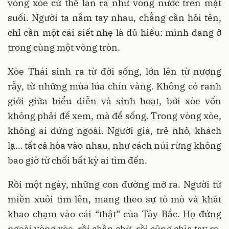
vòng xòe cứ thế lan ra như vòng nước trên mặt
suối. Người ta nắm tay nhau, chẳng cần hỏi tên,
chỉ cần một cái siết nhẹ là đủ hiểu: mình đang ở
trong cùng một vòng tròn.
Xòe Thái sinh ra từ đời sống, lớn lên từ nương
rẫy, từ những mùa lúa chín vàng. Không có ranh
giới giữa biểu diễn và sinh hoạt, bởi xòe vốn
không phải để xem, mà để sống. Trong vòng xòe,
không ai đứng ngoài. Người già, trẻ nhỏ, khách
lạ… tất cả hòa vào nhau, như cách núi rừng không
bao giờ từ chối bất kỳ ai tìm đến.
Rồi một ngày, những con đường mở ra. Người từ
miền xuôi tìm lên, mang theo sự tò mò và khát
khao chạm vào cái “thật” của Tây Bắc. Họ đứng
ngoài vòng xòe, rồi chần chừ, rồi cũng chìa tay ra.