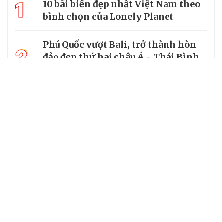
1
10 bãi biển đẹp nhất Việt Nam theo
bình chọn của Lonely Planet
Phú Quốc vượt Bali, trở thành hòn
2
đảo đẹp thứ hai châu Á - Thái Bình
Dương
3
World Cup 2026 chiếu trên kênh nào
tại Việt Nam?
4
Làng cổ đẹp như tranh vẽ giữa
lòng miền Trung
5
Miền suối mát dưới tán rừng
nguyên sinh Xuân Sơn