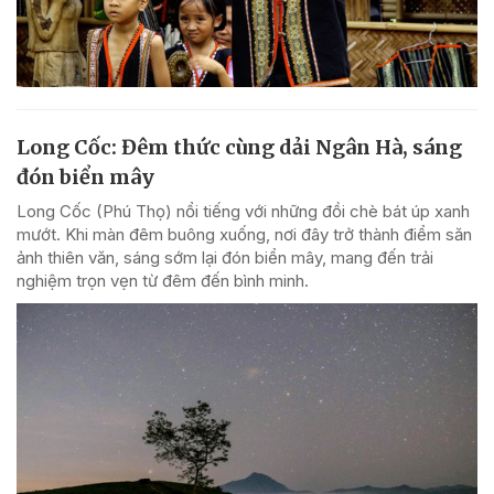
Long Cốc: Đêm thức cùng dải Ngân Hà, sáng
đón biển mây
Long Cốc (Phú Thọ) nổi tiếng với những đồi chè bát úp xanh
mướt. Khi màn đêm buông xuống, nơi đây trở thành điểm săn
ảnh thiên văn, sáng sớm lại đón biển mây, mang đến trải
nghiệm trọn vẹn từ đêm đến bình minh.