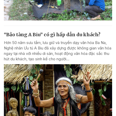
“Bảo tàng A Biu” có gì hấp dẫn du khách?
Hơn 50 năm sưu tầm, lưu giữ và truyền dạy văn hóa Ba Na,
Nghệ nhân Ưu tú A Biu đã xây dựng được không gian văn hóa
ngay tại nhà với nhiều di sản, hoạt động văn hóa đặc sắc thu
hút du khách, tạo sinh kế cho người...