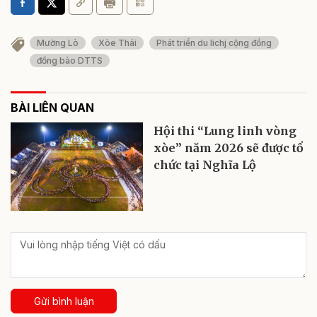
Mường Lò
Xòe Thái
Phát triển du lichj cộng đồng
đồng bào DTTS
BÀI LIÊN QUAN
Hội thi “Lung linh vòng
xòe” năm 2026 sẽ được tổ
chức tại Nghĩa Lộ
Gửi bình luận