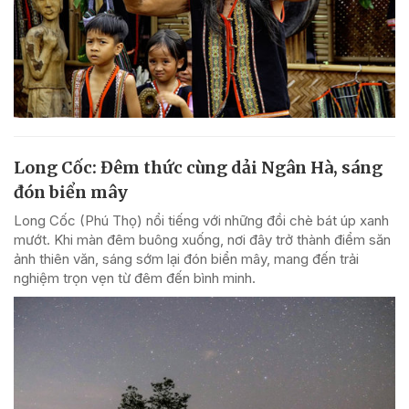
Long Cốc: Đêm thức cùng dải Ngân Hà, sáng
đón biển mây
Long Cốc (Phú Thọ) nổi tiếng với những đồi chè bát úp xanh
mướt. Khi màn đêm buông xuống, nơi đây trở thành điểm săn
ảnh thiên văn, sáng sớm lại đón biển mây, mang đến trải
nghiệm trọn vẹn từ đêm đến bình minh.