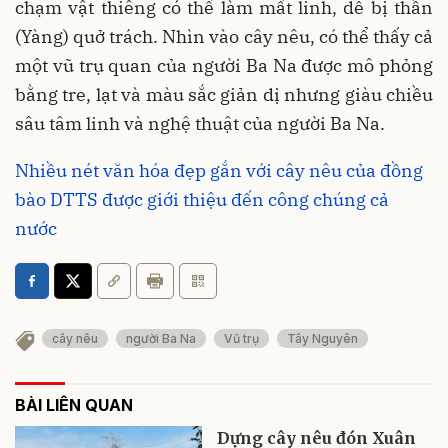
chạm vật thiêng có thể làm mất linh, dễ bị thần
(Yàng) quở trách. Nhìn vào cây nêu, có thể thấy cả
một vũ trụ quan của người Ba Na được mô phỏng
bằng tre, lạt và màu sắc giản dị nhưng giàu chiều
sâu tâm linh và nghệ thuật của người Ba Na.
Nhiều nét văn hóa đẹp gắn với cây nêu của đồng
bào DTTS được giới thiệu đến công chúng cả
nước
cây nêu
người Ba Na
Vũ trụ
Tây Nguyên
BÀI LIÊN QUAN
Dựng cây nêu đón Xuân