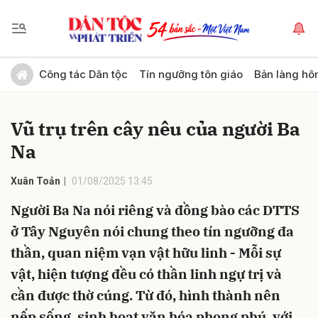
Gửi bình luận
Công tác Dân tộc
Tín ngưỡng tôn giáo
Bản làng hô
Vũ trụ trên cây nêu của người Ba
Na
Xuân Toản
01/08/2025 13:45
Người Ba Na nói riêng và đồng bào các DTTS
Hủy
Gửi
ở Tây Nguyên nói chung theo tín ngưỡng đa
thần, quan niệm vạn vật hữu linh - Mỗi sự
vật, hiện tượng đều có thần linh ngự trị và
cần được thờ cúng. Từ đó, hình thành nên
nếp sống, sinh hoạt văn hóa phong phú, với