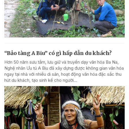
“Bảo tàng A Biu” có gì hấp dẫn du khách?
Hơn 50 năm sưu tầm, lưu giữ và truyền dạy văn hóa Ba Na,
Nghệ nhân Ưu tú A Biu đã xây dựng được không gian văn hóa
ngay tại nhà với nhiều di sản, hoạt động văn hóa đặc sắc thu
hút du khách, tạo sinh kế cho người...