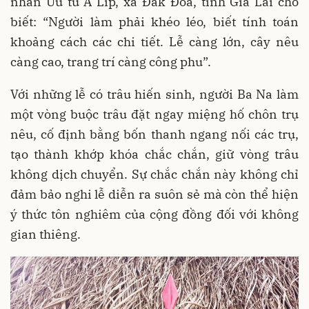
nhân Ưu tú A Lip, xã Đak Đoa, tỉnh Gia Lai cho
biết: “Người làm phải khéo léo, biết tính toán
khoảng cách các chi tiết. Lễ càng lớn, cây nêu
càng cao, trang trí càng công phu”.
Với những lễ có trâu hiến sinh, người Ba Na làm
một vòng buộc trâu đặt ngay miệng hố chôn trụ
nêu, cố định bằng bốn thanh ngang nối các trụ,
tạo thành khớp khóa chắc chắn, giữ vòng trâu
không dịch chuyển. Sự chắc chắn này không chỉ
đảm bảo nghi lễ diễn ra suôn sẻ mà còn thể hiện
ý thức tôn nghiêm của cộng đồng đối với không
gian thiêng.