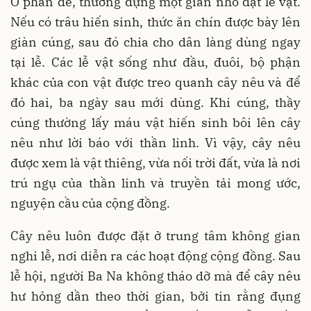
Ở phần đế, thường dựng một giàn nhỏ đặt lễ vật.
Nếu có trâu hiến sinh, thức ăn chín được bày lên
giàn cúng, sau đó chia cho dân làng dùng ngay
tại lễ. Các lễ vật sống như đầu, đuôi, bộ phận
khác của con vật được treo quanh cây nêu và để
đó hai, ba ngày sau mới dùng. Khi cúng, thầy
cúng thường lấy máu vật hiến sinh bôi lên cây
nêu như lời báo với thần linh. Vì vậy, cây nêu
được xem là vật thiêng, vừa nối trời đất, vừa là nơi
trú ngụ của thần linh và truyền tải mong ước,
nguyện cầu của cộng đồng.
Cây nêu luôn được đặt ở trung tâm không gian
nghi lễ, nơi diễn ra các hoạt động cộng đồng. Sau
lễ hội, người Ba Na không tháo dỡ mà để cây nêu
hư hỏng dần theo thời gian, bởi tin rằng đụng