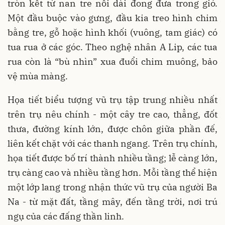
tròn kết từ nan tre nối dài đong đưa trong gió.
Một đầu buộc vào gưng, đầu kia treo hình chim
bằng tre, gỗ hoặc hình khối (vuông, tam giác) có
tua rua ở các góc. Theo nghệ nhân A Lip, các tua
rua còn là “bù nhìn” xua đuổi chim muông, bảo
vệ mùa màng.
Họa tiết biểu tượng vũ trụ tập trung nhiều nhất
trên trụ nêu chính - một cây tre cao, thẳng, đốt
thưa, đường kính lớn, được chôn giữa phần đế,
liên kết chặt với các thanh ngang. Trên trụ chính,
họa tiết được bố trí thành nhiều tầng; lễ càng lớn,
trụ càng cao và nhiều tầng hơn. Mỗi tầng thể hiện
một lớp lang trong nhận thức vũ trụ của người Ba
Na - từ mặt đất, tầng mây, đến tầng trời, nơi trú
ngụ của các đấng thần linh.