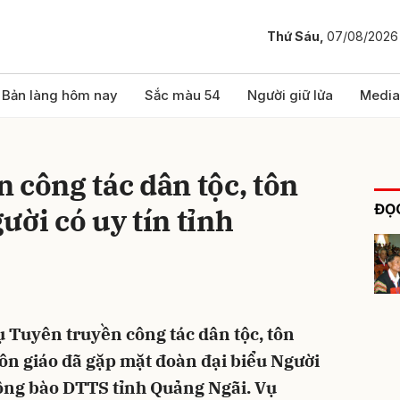
Thứ Sáu,
07/08/2026
bình luận
Bản làng hôm nay
Sắc màu 54
Người giữ lửa
Media
 công tác dân tộc, tôn
ĐỌC
ười có uy tín tỉnh
Hủy
G
ụ Tuyên truyền công tác dân tộc, tôn
Tôn giáo đã gặp mặt đoàn đại biểu Người
 đồng bào DTTS tỉnh Quảng Ngãi. Vụ