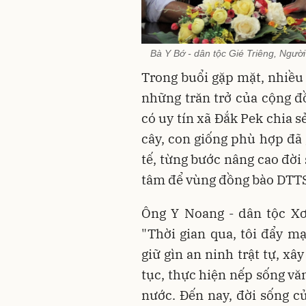
Bà Y Bớ - dân tộc Gié Triêng, Người 
Trong buổi gặp mặt, nhiều 
những trăn trở của cộng đồ
có uy tín xã Đắk Pek chia s
cây, con giống phù hợp đã 
tế, từng bước nâng cao đời
tâm để vùng đồng bào DTTS,
Ông Y Noang - dân tộc Xơ
"Thời gian qua, tôi đẩy m
giữ gìn an ninh trật tự, x
tục, thực hiện nếp sống v
nước. Đến nay, đời sống củ