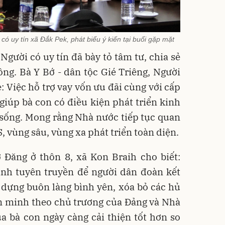
có uy tín xã Đắk Pek, phát biểu ý kiến tại buổi gặp mặt
Người có uy tín đã bày tỏ tâm tư, chia sẻ
ng. Bà Y Bớ - dân tộc Gié Triêng, Người
ẻ: Việc hỗ trợ vay vốn ưu đãi cùng với cấp
giúp bà con có điều kiện phát triển kinh
 sống. Mong rằng Nhà nước tiếp tục quan
 vùng sâu, vùng xa phát triển toàn diện.
 Đăng ở thôn 8, xã Kon Braih cho biết:
ạnh tuyên truyền để người dân đoàn kết
ây dựng buôn làng bình yên, xóa bỏ các hủ
ăn minh theo chủ trương của Đảng và Nhà
a bà con ngày càng cải thiện tốt hơn so