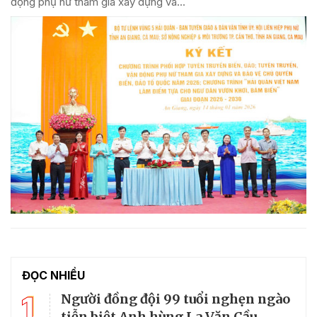
động phụ nữ tham gia xây dựng và...
ĐỌC NHIỀU
1
Người đồng đội 99 tuổi nghẹn ngào
tiễn biệt Anh hùng La Văn Cầu