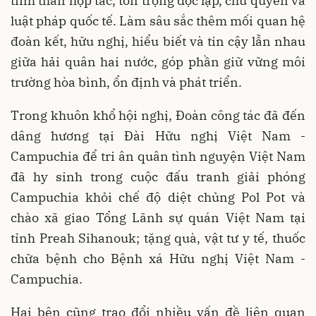
tinh thần hợp tác, tôn trọng độc lập, chủ quyền và
luật pháp quốc tế. Làm sâu sắc thêm mối quan hệ
đoàn kết, hữu nghị, hiểu biết và tin cậy lẫn nhau
giữa hải quân hai nước, góp phần giữ vững môi
trường hòa bình, ổn định và phát triển.
Trong khuôn khổ hội nghị, Đoàn công tác đã đến
dâng hương tại Đài Hữu nghị Việt Nam -
Campuchia để tri ân quân tình nguyện Việt Nam
đã hy sinh trong cuộc đấu tranh giải phóng
Campuchia khỏi chế độ diệt chủng Pol Pot và
chào xã giao Tổng Lãnh sự quán Việt Nam tại
tỉnh Preah Sihanouk; tặng quà, vật tư y tế, thuốc
chữa bệnh cho Bệnh xá Hữu nghị Việt Nam -
Campuchia.
Hai bên cũng trao đổi nhiều vấn đề liên quan