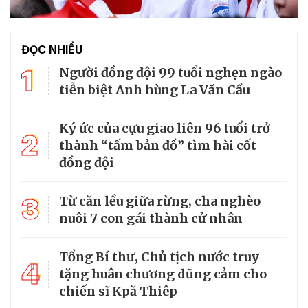
ĐỌC NHIỀU
1
Người đồng đội 99 tuổi nghẹn ngào
tiễn biệt Anh hùng La Văn Cầu
Ký ức của cựu giao liên 96 tuổi trở
2
thành “tấm bản đồ” tìm hài cốt
đồng đội
3
Từ căn lều giữa rừng, cha nghèo
nuôi 7 con gái thành cử nhân
Tổng Bí thư, Chủ tịch nước truy
4
tặng huân chương dũng cảm cho
chiến sĩ Kpă Thiêp