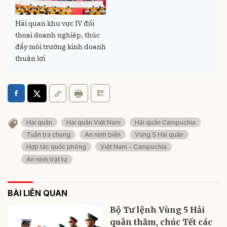
Hải quan khu vực IV đối
thoại doanh nghiệp, thúc
đẩy môi trường kinh doanh
thuận lợi
Hải quân
Hải quân Việt Nam
Hải quân Campuchia
Tuần tra chung
An ninh biển
Vùng 5 Hải quân
Hợp tác quốc phòng
Việt Nam - Campuchia
An ninh trật tự
BÀI LIÊN QUAN
Bộ Tư lệnh Vùng 5 Hải
quân thăm, chúc Tết các