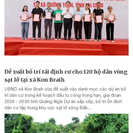
Đề xuất bố trí tái định cư cho 120 hộ dân vùng
sạt lở tại xã Kon Braih
UBND xã Kon Braih vừa đề xuất vào danh mục các dự án bố
trí dân cư trong kế hoạch đầu tư công trung hạn, giai đoạn
2026 - 2030 tỉnh Quảng Ngãi Dự án sắp xếp, bố trí ổn định
dân cư tập trung khu vực sạt lở sông Đăk...