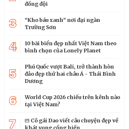
đồng đội
3
“Kho báu xanh” nơi đại ngàn
Trường Sơn
4
10 bãi biển đẹp nhất Việt Nam theo
bình chọn của Lonely Planet
Phú Quốc vượt Bali, trở thành hòn
5
đảo đẹp thứ hai châu Á - Thái Bình
Dương
6
World Cup 2026 chiếu trên kênh nào
tại Việt Nam?
7
Cô gái Dao viết câu chuyện đẹp về
khát vọng cống hiến