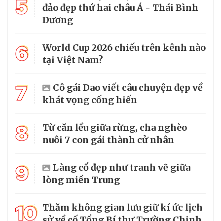
5
đảo đẹp thứ hai châu Á - Thái Bình
Dương
6
World Cup 2026 chiếu trên kênh nào
tại Việt Nam?
7
Cô gái Dao viết câu chuyện đẹp về
khát vọng cống hiến
8
Từ căn lều giữa rừng, cha nghèo
nuôi 7 con gái thành cử nhân
9
Làng cổ đẹp như tranh vẽ giữa
lòng miền Trung
10
Thăm không gian lưu giữ kí ức lịch
sử về cố Tổng Bí thư Trường Chinh