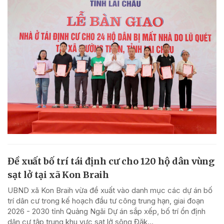
Đề xuất bố trí tái định cư cho 120 hộ dân vùng
sạt lở tại xã Kon Braih
UBND xã Kon Braih vừa đề xuất vào danh mục các dự án bố
trí dân cư trong kế hoạch đầu tư công trung hạn, giai đoạn
2026 - 2030 tỉnh Quảng Ngãi Dự án sắp xếp, bố trí ổn định
dân cư tập trung khu vực sạt lở sông Đăk...