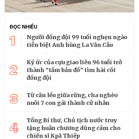
ĐỌC NHIỀU
1
Người đồng đội 99 tuổi nghẹn ngào
tiễn biệt Anh hùng La Văn Cầu
Ký ức của cựu giao liên 96 tuổi trở
2
thành “tấm bản đồ” tìm hài cốt
đồng đội
3
Từ căn lều giữa rừng, cha nghèo
nuôi 7 con gái thành cử nhân
Tổng Bí thư, Chủ tịch nước truy
4
tặng huân chương dũng cảm cho
chiến sĩ Kpă Thiêp