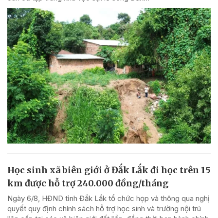
Học sinh xã biên giới ở Đắk Lắk đi học trên 15
km được hỗ trợ 240.000 đồng/tháng
Ngày 6/8, HĐND tỉnh Đắk Lắk tổ chức họp và thông qua nghị
quyết quy định chính sách hỗ trợ học sinh và trường nội trú