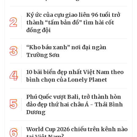
Ký ức của cựu giao liên 96 tuổi trở
2
thành “tấm bản đồ” tìm hài cốt
đồng đội
3
“Kho báu xanh” nơi đại ngàn
Trường Sơn
4
10 bãi biển đẹp nhất Việt Nam theo
bình chọn của Lonely Planet
Phú Quốc vượt Bali, trở thành hòn
5
đảo đẹp thứ hai châu Á - Thái Bình
Dương
6
World Cup 2026 chiếu trên kênh nào
tại Việt Nam?