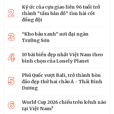
Ký ức của cựu giao liên 96 tuổi trở
2
thành “tấm bản đồ” tìm hài cốt
đồng đội
3
“Kho báu xanh” nơi đại ngàn
Trường Sơn
4
10 bãi biển đẹp nhất Việt Nam theo
bình chọn của Lonely Planet
Phú Quốc vượt Bali, trở thành hòn
5
đảo đẹp thứ hai châu Á - Thái Bình
Dương
6
World Cup 2026 chiếu trên kênh nào
tại Việt Nam?