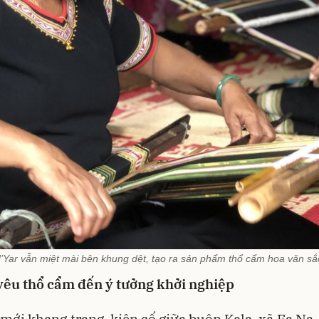
’Yar vẫn miệt mài bên khung dệt, tạo ra sản phẩm thổ cẩm hoa văn sắc
yêu thổ cẩm đến ý tưởng khởi nghiệp
mới khang trang, kiên cố giữa buôn Kala, xã Ea Na,