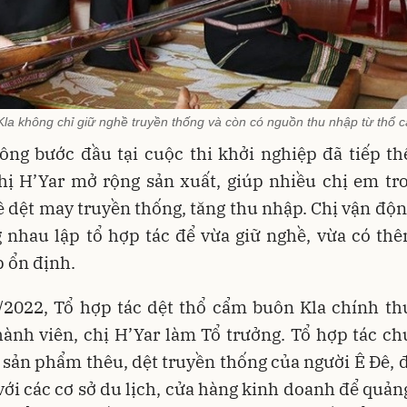
la không chỉ giữ nghề truyền thống và còn có nguồn thu nhập từ thổ c
ông bước đầu tại cuộc thi khởi nghiệp đã tiếp t
chị H’Yar mở rộng sản xuất, giúp nhiều chị em tr
 dệt may truyền thống, tăng thu nhập. Chị vận độn
 nhau lập tổ hợp tác để vừa giữ nghề, vừa có th
 ổn định.
/2022, Tổ hợp tác dệt thổ cẩm buôn Kla chính thứ
hành viên, chị H’Yar làm Tổ trưởng. Tổ hợp tác c
 sản phẩm thêu, dệt truyền thống của người Ê Đê, 
 với các cơ sở du lịch, cửa hàng kinh doanh để quảng