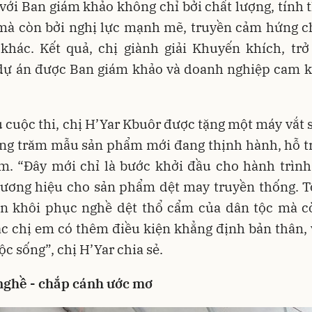
 với Ban giám khảo không chỉ bởi chất lượng, tính
 mà còn bởi nghị lực mạnh mẽ, truyền cảm hứng c
khác. Kết quả, chị giành giải Khuyến khích, trở
 dự án được Ban giám khảo và doanh nghiệp cam kế
 cuộc thi, chị H’Yar Kbuôr được tặng một máy vắt s
ng trăm mẫu sản phẩm mới đang thịnh hành, hỗ tr
m. “Đây mới chỉ là bước khởi đầu cho hành trình
hương hiệu cho sản phẩm dệt may truyền thống. T
n khôi phục nghề dệt thổ cẩm của dân tộc mà 
c chị em có thêm điều kiện khẳng định bản thân, 
ộc sống”, chị H’Yar chia sẻ.
 nghề - chắp cánh ước mơ