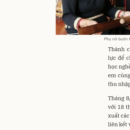
Phụ nữ buôn K
Thành c
lực để 
học nghề
em cùng
thu nhập
Tháng 8
với 18 t
xuất các
liên kết