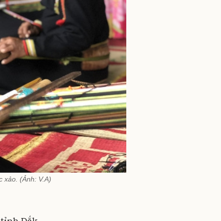
 xảo. (Ảnh: V.A)
 tỉnh Đắk