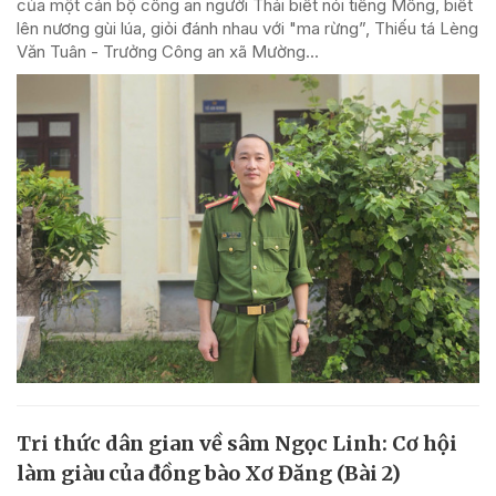
của một cán bộ công an người Thái biết nói tiếng Mông, biết
lên nương gùi lúa, giỏi đánh nhau với "ma rừng”, Thiếu tá Lèng
Văn Tuân - Trưởng Công an xã Mường...
Tri thức dân gian về sâm Ngọc Linh: Cơ hội
làm giàu của đồng bào Xơ Đăng (Bài 2)