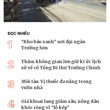
ĐỌC NHIỀU
1
“Kho báu xanh” nơi đại ngàn
Trường Sơn
2
Thăm không gian lưu giữ kí ức lịch
sử về cố Tổng Bí thư Trường Chinh
3
Mùi tàu: Vị thuốc đa năng trong
vườn nhà
4
Giá khoai lang giảm sâu, nông dân
khóc ròng vì "lỗ kép"