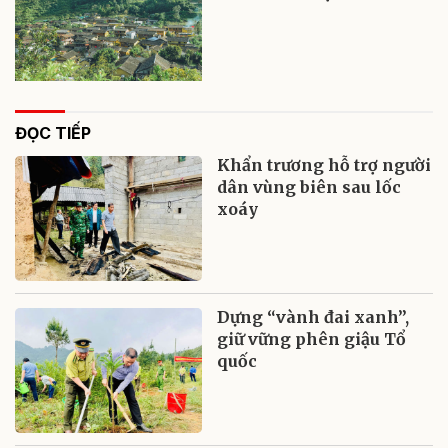
ĐỌC TIẾP
Khẩn trương hỗ trợ người
dân vùng biên sau lốc
xoáy
Dựng “vành đai xanh”,
giữ vững phên giậu Tổ
quốc