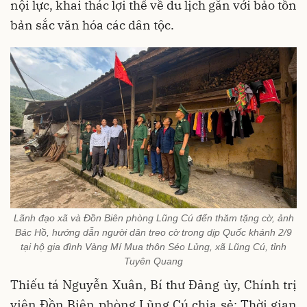
nội lực, khai thác lợi thế về du lịch gắn với bảo tồn
bản sắc văn hóa các dân tộc.
Lãnh đạo xã và Đồn Biên phòng Lũng Cú đến thăm tặng cờ, ảnh
Bác Hồ, hướng dẫn người dân treo cờ trong dịp Quốc khánh 2/9
tại hộ gia đình Vàng Mí Mua thôn Séo Lủng, xã Lũng Cú, tỉnh
Tuyên Quang
Thiếu tá Nguyễn Xuân, Bí thư Đảng ủy, Chính trị
viên Đồn Biên phòng Lũng Cú chia sẻ: Thời gian