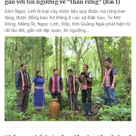
gắn với tín ngưỡng về “thần rừng” (Bài 1)
Sâm Ngọc Linh là loại cây dược liệu quý được núi rừng ban
tặng; được đồng bào Xơ Đăng ở các xã Đăk Sao, Tu Mơ
Rông, Măng Ri, Ngọc Linh, Xốp, tỉnh Quảng Ngãi phát hiện từ
rất lâu đời, gắn với tập quán, tín ngưỡng...