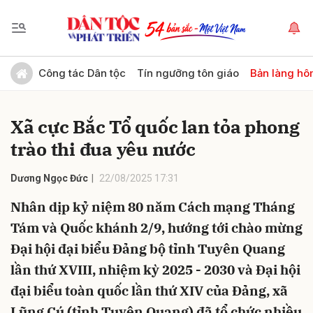
Gửi bình luận
Công tác Dân tộc
Tín ngưỡng tôn giáo
Bản làng hô
Xã cực Bắc Tổ quốc lan tỏa phong
trào thi đua yêu nước
Dương Ngọc Đức
22/08/2025 17:31
Nhân dịp kỷ niệm 80 năm Cách mạng Tháng
Hủy
Gửi
Tám và Quốc khánh 2/9, hướng tới chào mừng
Đại hội đại biểu Đảng bộ tỉnh Tuyên Quang
lần thứ XVIII, nhiệm kỳ 2025 - 2030 và Đại hội
đại biểu toàn quốc lần thứ XIV của Đảng, xã
Lũng Cú (tỉnh Tuyên Quang) đã tổ chức nhiều