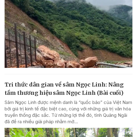
Tri thức dân gian về sâm Ngọc Linh: Nâng
tầm thương hiệu sâm Ngọc Linh (Bài cuối)
Sâm Ngọc Linh được mệnh danh là “quốc bảo” của Việt Nam
bởi giá trị kinh tế đặc biệt cao, cùng với những giá trị văn hóa
truyền thống đặc sắc. Từ những lợi thế đó, tỉnh Quảng Ngãi
đã đề ra nhiều giải pháp nhằm mở...