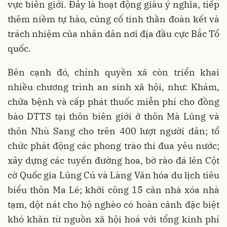
vực biên giới. Đây là hoạt động giàu ý nghĩa, tiếp
thêm niềm tự hào, củng cố tinh thần đoàn kết và
trách nhiệm của nhân dân nơi địa đầu cực Bắc Tổ
quốc.
Bên cạnh đó, chính quyền xã còn triển khai
nhiều chương trình an sinh xã hội, như: Khám,
chữa bệnh và cấp phát thuốc miễn phí cho đồng
bào DTTS tại thôn biên giới ở thôn Mà Lủng và
thôn Nhù Sang cho trên 400 lượt người dân; tổ
chức phát động các phong trào thi đua yêu nước;
xây dựng các tuyến đường hoa, bờ rào đá lên Cột
cờ Quốc gia Lũng Cú và Làng Văn hóa du lịch tiêu
biểu thôn Ma Lé; khởi công 15 căn nhà xóa nhà
tạm, dột nát cho hộ nghèo có hoàn cảnh đặc biệt
khó khăn từ nguồn xã hội hoá với tổng kinh phí