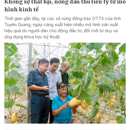
Không sợ thất bại, nông dân thu tiền tỷ từ mô
hình kinh tế
Thời gian gần đây, tại các xã vùng đồng bào DTTS của tỉnh
Tuyên Quang, ngày càng xuất hiện nhiều mô hình sản xuất
hiệu quả do người dân chủ động đầu tư, đổi mới tư duy và
ứng dụng khoa học kỹ thuật.