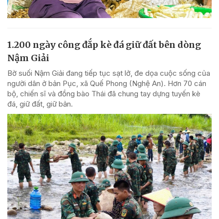
1.200 ngày công đắp kè đá giữ đất bên dòng
Nậm Giải
Bờ suối Nậm Giải đang tiếp tục sạt lở, đe dọa cuộc sống của
người dân ở bản Pục, xã Quế Phong (Nghệ An). Hơn 70 cán
bộ, chiến sĩ và đồng bào Thái đã chung tay dựng tuyến kè
đá, giữ đất, giữ bản.