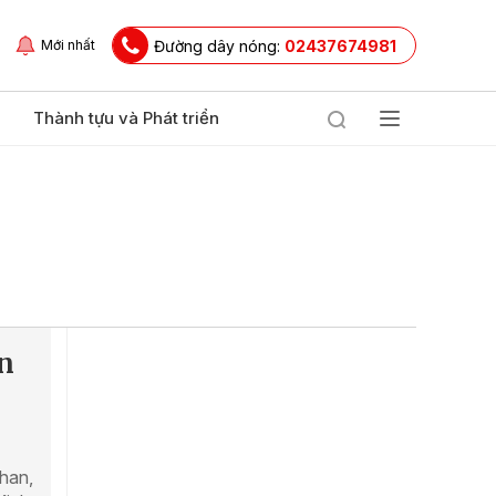
Đường dây nóng:
02437674981
Mới nhất
Thành tựu và Phát triển
n
Chan,