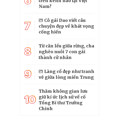
6
trên kênh nào tại Việt
Nam?
Cô gái Dao viết câu
7
chuyện đẹp về khát vọng
cống hiến
Từ căn lều giữa rừng, cha
8
nghèo nuôi 7 con gái
thành cử nhân
9
Làng cổ đẹp như tranh
vẽ giữa lòng miền Trung
Thăm không gian lưu
10
giữ kí ức lịch sử về cố
Tổng Bí thư Trường
Chinh