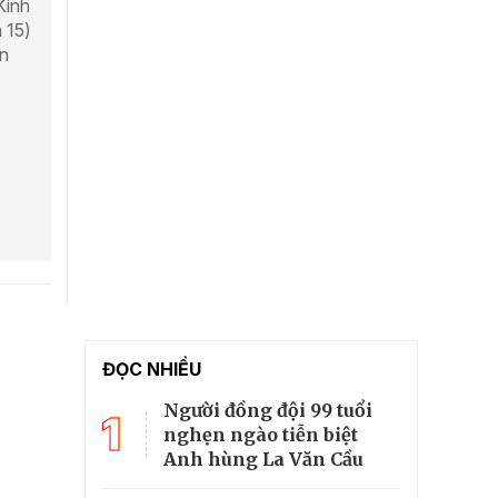
Kinh
 15)
ên
ĐỌC NHIỀU
Người đồng đội 99 tuổi
1
nghẹn ngào tiễn biệt
Anh hùng La Văn Cầu