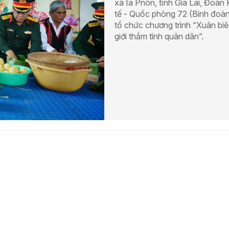
xã Ia Pnôn, tỉnh Gia Lai, Đoàn 
tế - Quốc phòng 72 (Binh đoàn
tổ chức chương trình “Xuân bi
giới thắm tình quân dân”.