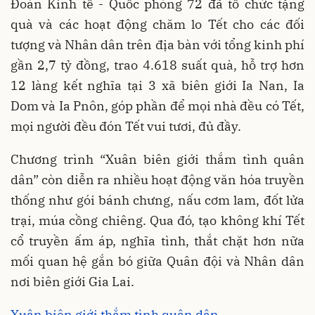
Đoàn Kinh tế - Quốc phòng 72 đã tổ chức tặng
quà và các hoạt động chăm lo Tết cho các đối
tượng và Nhân dân trên địa bàn với tổng kinh phí
gần 2,7 tỷ đồng, trao 4.618 suất quà, hỗ trợ hơn
12 làng kết nghĩa tại 3 xã biên giới Ia Nan, Ia
Dom và Ia Pnôn, góp phần để mọi nhà đều có Tết,
mọi người đều đón Tết vui tươi, đủ đầy.
Chương trình “Xuân biên giới thắm tình quân
dân” còn diễn ra nhiều hoạt động văn hóa truyền
thống như gói bánh chưng, nấu cơm lam, đốt lửa
trại, múa cồng chiêng. Qua đó, tạo không khí Tết
cổ truyền ấm áp, nghĩa tình, thắt chặt hơn nữa
mối quan hệ gắn bó giữa Quân đội và Nhân dân
nơi biên giới Gia Lai.
Xuân biên giới thắm tình quân dân