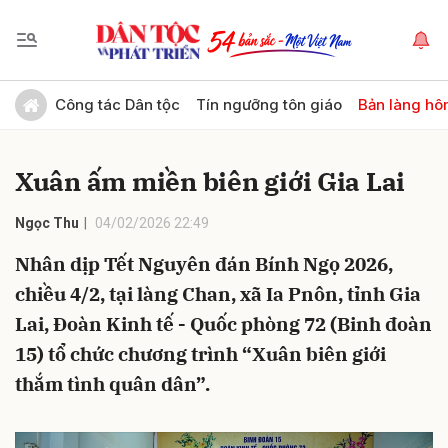
Gửi bình luận
Công tác Dân tộc
Tín ngưỡng tôn giáo
Bản làng hô
Xuân ấm miền biên giới Gia Lai
Ngọc Thu
04/02/2026 22:49
Nhân dịp Tết Nguyên đán Bính Ngọ 2026,
chiều 4/2, tại làng Chan, xã Ia Pnôn, tỉnh Gia
Hủy
Gửi
Lai, Đoàn Kinh tế - Quốc phòng 72 (Binh đoàn
15) tổ chức chương trình “Xuân biên giới
thắm tình quân dân”.