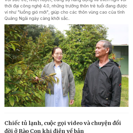
thời đại công nghệ 4.0, những trưởng thôn trẻ tuổi đang được
ví như "luồng gió mới", giúp cho các thôn vùng cao của tỉnh
Quảng Ngãi ngày càng khởi sắc.
Chiếc tủ lạnh, cuộc gọi video và chuyện đổi
đời ở Rào Con khi điện về bản