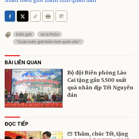
biên giới
xã Ia Pnôn
“Xuân biên giới thắm tình quân dân”
BÀI LIÊN QUAN
Bộ đội Biên phòng Lào
Cai tặng gần 5.500 suất
quà nhân dịp Tết Nguyên
đán
ĐỌC TIẾP
Thăm, chúc Tết, tặng