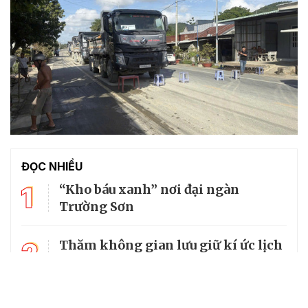
ĐỌC NHIỀU
1
“Kho báu xanh” nơi đại ngàn
Trường Sơn
2
Thăm không gian lưu giữ kí ức lịch
sử về cố Tổng Bí thư Trường Chinh
Mùi tàu: Vị thuốc đa năng trong