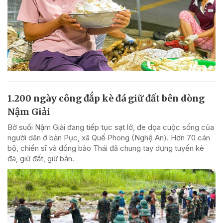
1.200 ngày công đắp kè đá giữ đất bên dòng
Nậm Giải
Bờ suối Nậm Giải đang tiếp tục sạt lở, đe dọa cuộc sống của
người dân ở bản Pục, xã Quế Phong (Nghệ An). Hơn 70 cán
bộ, chiến sĩ và đồng bào Thái đã chung tay dựng tuyến kè
đá, giữ đất, giữ bản.