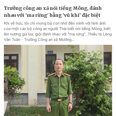
Trưởng công an xã nói tiếng Mông, đánh
nhau với 'ma rừng' bằng 'vũ khí' đặc biệt
Khi về hưu, tôi chỉ mong bà con nhớ đến mình với hình ảnh
của một cán bộ công an người Thái biết nói tiếng Mông, biết
lên nương gùi lúa, giỏi đánh nhau với "ma rừng”, Thiếu tá Lèng
Văn Tuân - Trưởng Công an xã Mường...