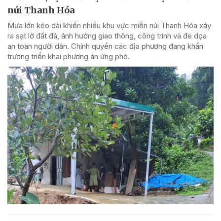
núi Thanh Hóa
Mưa lớn kéo dài khiến nhiều khu vực miền núi Thanh Hóa xảy
ra sạt lở đất đá, ảnh hưởng giao thông, công trình và đe dọa
an toàn người dân. Chính quyền các địa phương đang khẩn
trương triển khai phương án ứng phó.