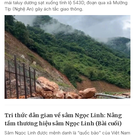
mái taluy dương sạt xuống tỉnh lộ 543D, đoạn qua xã Mường
Típ (Nghệ An) gây ách tắc giao thông.
Tri thức dân gian về sâm Ngọc Linh: Nâng
tầm thương hiệu sâm Ngọc Linh (Bài cuối)
Sâm Ngọc Linh được mệnh danh là “quốc bảo” của Việt Nam