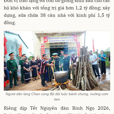
Đơn vị trao tặng 68 con bò giống sinh sản cho các
hộ khó khăn với tổng trị giá hơn 1,2 tỷ đồng; xây
dựng, sửa chữa 38 căn nhà với kinh phí 1,5 tỷ
đồng.
Người dân làng Chan cùng Bộ đội luộc bánh chưng, nướng cơm
lam
Riêng dịp Tết Nguyên đán Bính Ngọ 2026,