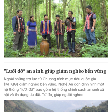
"Lưới đỡ" an sinh giúp giảm nghèo bền vững
Ngoài những trợ lực từ Chương trình mục tiêu quốc gia
(MTQG) giảm nghèo bền vững, Nghệ An còn định hình một
hệ thống “lưới đỡ” bao gồm hệ thống chính sách an sinh xã
hội và tín dụng ưu đãi. Từ đó, giúp người nghèo...