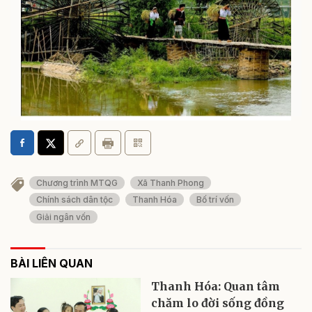
Thanh Hóa cần hơn 29,1 nghìn tỷ đồng để triển khai
Chương trình MTQG tích hợp giai đoạn 2026 - 2030
Chương trình MTQG
Xã Thanh Phong
Chính sách dân tộc
Thanh Hóa
Bố trí vốn
Giải ngân vốn
BÀI LIÊN QUAN
Thanh Hóa: Quan tâm
chăm lo đời sống đồng