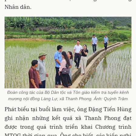
Nhân dân.
Đoàn công tác của Bộ Dân tộc và Tôn giáo kiểm tra tuyến kênh
mương nội đồng Làng Lự, xã Thanh Phong. Ảnh: Quỳnh Trâm
Phát biểu tại buổi làm việc, ông Đặng Tiến Hùng
ghi nhận những kết quả xã Thanh Phong đạt
được trong quá trình triển khai Chương trình
MTQG thời gian qua. Ông cho biết, các kiến nghị