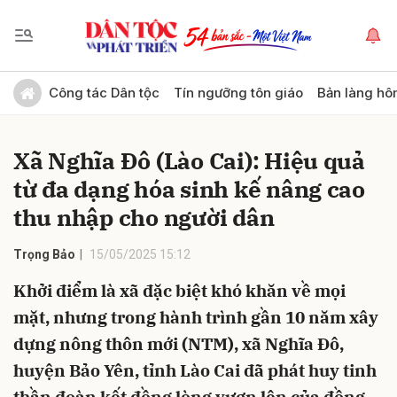
Gửi bình luận
Công tác Dân tộc
Tín ngưỡng tôn giáo
Bản làng hô
Xã Nghĩa Đô (Lào Cai): Hiệu quả
từ đa dạng hóa sinh kế nâng cao
thu nhập cho người dân
Trọng Bảo
15/05/2025 15:12
Hủy
Gửi
Khởi điểm là xã đặc biệt khó khăn về mọi
mặt, nhưng trong hành trình gần 10 năm xây
dựng nông thôn mới (NTM), xã Nghĩa Đô,
huyện Bảo Yên, tỉnh Lào Cai đã phát huy tinh