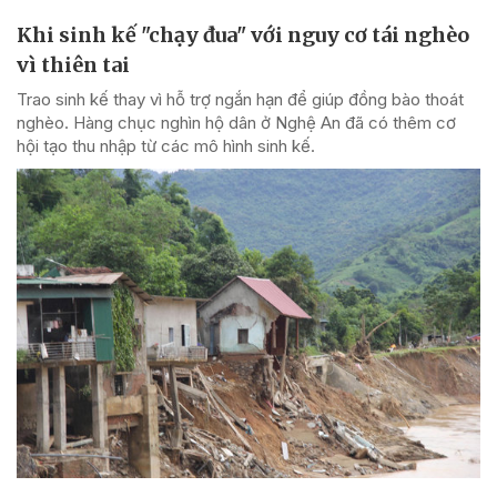
Khi sinh kế "chạy đua" với nguy cơ tái nghèo
vì thiên tai
Trao sinh kế thay vì hỗ trợ ngắn hạn để giúp đồng bào thoát
nghèo. Hàng chục nghìn hộ dân ở Nghệ An đã có thêm cơ
hội tạo thu nhập từ các mô hình sinh kế.