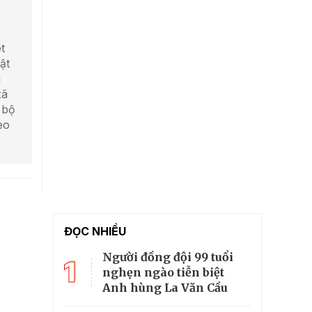
t
ật
g
xã
 bộ
eo
ĐỌC NHIỀU
Người đồng đội 99 tuổi
1
nghẹn ngào tiễn biệt
Anh hùng La Văn Cầu