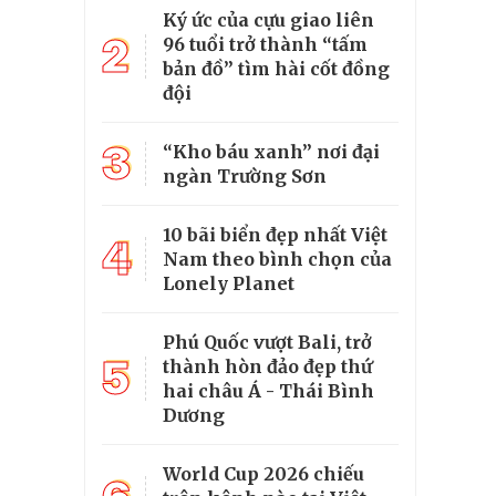
Ký ức của cựu giao liên
2
96 tuổi trở thành “tấm
bản đồ” tìm hài cốt đồng
đội
3
“Kho báu xanh” nơi đại
ngàn Trường Sơn
10 bãi biển đẹp nhất Việt
4
Nam theo bình chọn của
Lonely Planet
Phú Quốc vượt Bali, trở
5
thành hòn đảo đẹp thứ
hai châu Á - Thái Bình
Dương
World Cup 2026 chiếu