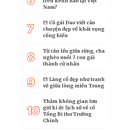
6
trên kênh nào tại Việt
Nam?
Cô gái Dao viết câu
7
chuyện đẹp về khát vọng
cống hiến
Từ căn lều giữa rừng, cha
8
nghèo nuôi 7 con gái
thành cử nhân
9
Làng cổ đẹp như tranh
vẽ giữa lòng miền Trung
Thăm không gian lưu
10
giữ kí ức lịch sử về cố
Tổng Bí thư Trường
Chinh