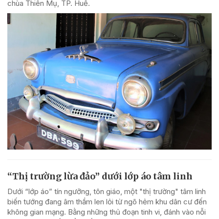
chùa Thiên Mụ, TP. Huế.
“Thị trường lừa đảo” dưới lớp áo tâm linh
Dưới “lớp áo” tín ngưỡng, tôn giáo, một "thị trường" tâm linh
biến tướng đang âm thầm len lỏi từ ngõ hẻm khu dân cư đến
không gian mạng. Bằng những thủ đoạn tinh vi, đánh vào nỗi