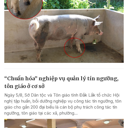
“Chuẩn hóa” nghiệp vụ quản lý tín ngưỡng,
tôn giáo ở cơ sở
Ngày 5/8, Sở Dân tộc và Tôn giáo tỉnh Đắk Lắk tổ chức Hội
nghị tập huấn, bồi dưỡng nghiệp vụ công tác tín ngưỡng, tôn
giáo cho gần 200 đại biểu là cán bộ phụ trách công tác tín
ngưỡng, tôn giáo tại các xã, phường...