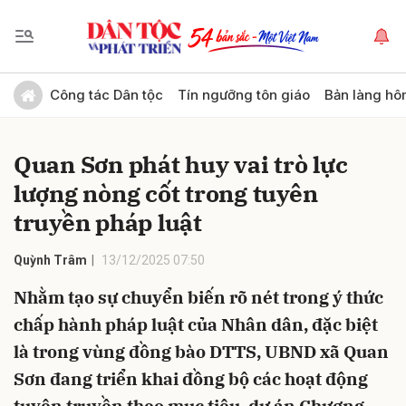
Gửi bình luận
Công tác Dân tộc
Tín ngưỡng tôn giáo
Bản làng hô
Quan Sơn phát huy vai trò lực
lượng nòng cốt trong tuyên
truyền pháp luật
Quỳnh Trâm
13/12/2025 07:50
Hủy
Gửi
Nhằm tạo sự chuyển biến rõ nét trong ý thức
chấp hành pháp luật của Nhân dân, đặc biệt
là trong vùng đồng bào DTTS, UBND xã Quan
Sơn đang triển khai đồng bộ các hoạt động