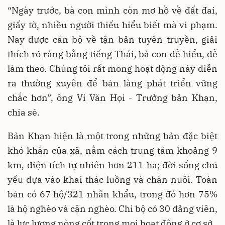
“Ngày trước, bà con mình còn mơ hồ về đất đai,
giấy tờ, nhiều người thiếu hiểu biết mà vi phạm.
Nay được cán bộ về tận bản tuyên truyền, giải
thích rõ ràng bằng tiếng Thái, bà con dễ hiểu, dễ
làm theo. Chúng tôi rất mong hoạt động này diễn
ra thường xuyên để bản làng phát triển vững
chắc hơn”, ông Vi Văn Họi - Trưởng bản Khạn,
chia sẻ.
Bản Khạn hiện là một trong những bản đặc biệt
khó khăn của xã, nằm cách trung tâm khoảng 9
km, diện tích tự nhiên hơn 211 ha; đời sống chủ
yếu dựa vào khai thác luồng và chăn nuôi. Toàn
bản có 67 hộ/321 nhân khẩu, trong đó hơn 75%
là hộ nghèo và cận nghèo. Chi bộ có 30 đảng viên,
là lực lượng nòng cốt trong mọi hoạt động ở cơ sở.