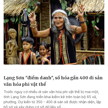
Lạng Sơn "điểm danh", số hóa gần 400 di sản
văn hóa phi vật thể
Trước nguy cơ nhiều di sản văn hóa phi vật thể bị mai một,
tỉnh Lạng Sơn đang triển khai kiểm kê trên toàn bộ 65 xã,
phường. Dự kiến từ 350 - 400 di sản sẽ được nhận diện, lập
hồ sơ và xây dựng cơ sở dữ liệu số,...