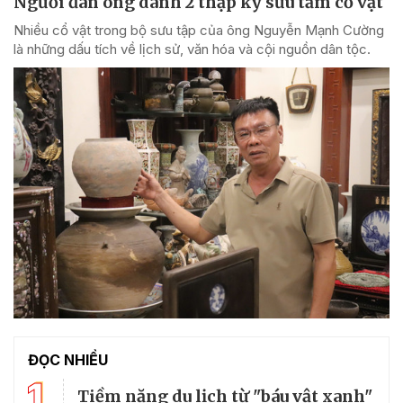
Người đàn ông dành 2 thập kỷ sưu tầm cổ vật
Nhiều cổ vật trong bộ sưu tập của ông Nguyễn Mạnh Cường
là những dấu tích về lịch sử, văn hóa và cội nguồn dân tộc.
ĐỌC NHIỀU
1
Tiềm năng du lịch từ "báu vật xanh"