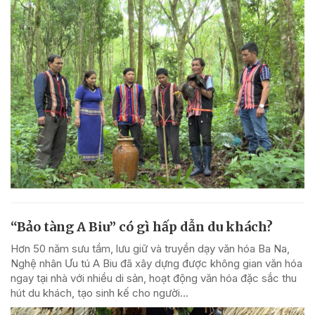
“Bảo tàng A Biu” có gì hấp dẫn du khách?
Hơn 50 năm sưu tầm, lưu giữ và truyền dạy văn hóa Ba Na,
Nghệ nhân Ưu tú A Biu đã xây dựng được không gian văn hóa
ngay tại nhà với nhiều di sản, hoạt động văn hóa đặc sắc thu
hút du khách, tạo sinh kế cho người...