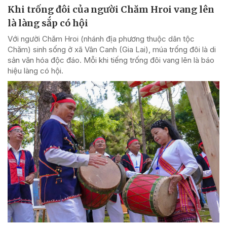
Khi trống đôi của người Chăm Hroi vang lên
là làng sắp có hội
Với người Chăm Hroi (nhánh địa phương thuộc dân tộc
Chăm) sinh sống ở xã Vân Canh (Gia Lai), múa trống đôi là di
sản văn hóa độc đáo. Mỗi khi tiếng trống đôi vang lên là báo
hiệu làng có hội.