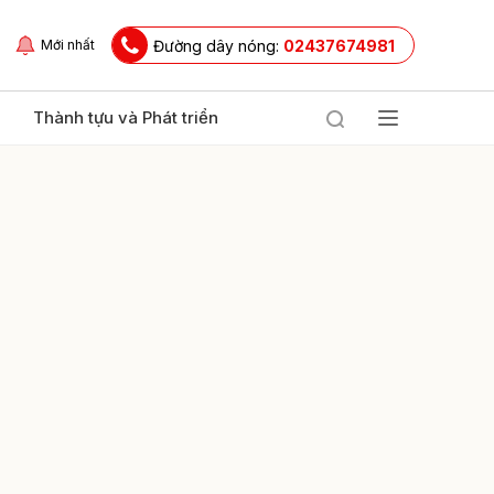
Đường dây nóng:
02437674981
Mới nhất
Thành tựu và Phát triển
ửi