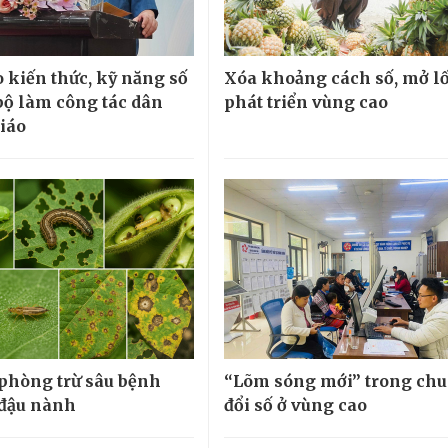
 kiến thức, kỹ năng số
Xóa khoảng cách số, mở lố
bộ làm công tác dân
phát triển vùng cao
giáo
 phòng trừ sâu bệnh
“Lõm sóng mới” trong ch
 đậu nành
đổi số ở vùng cao