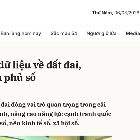
Thứ Năm,
06/08/2026
bình luận
Bản làng hôm nay
Sắc màu 54
Người giữ lửa
Media
ữ liệu về đất đai,
h phủ số
 đai đóng vai trò quan trọng trong cải
Hủy
G
nh, nâng cao năng lực cạnh tranh quốc
ố, nền kinh tế số, xã hội số.